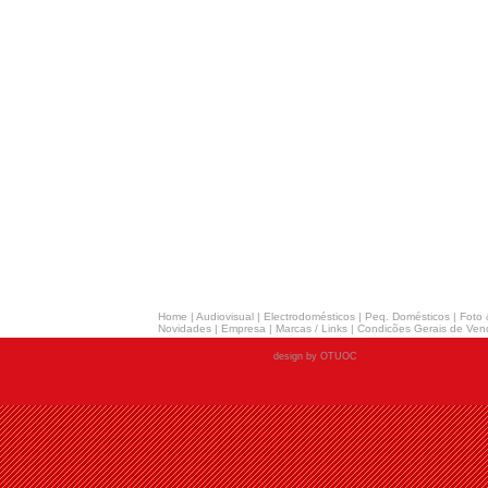
Home
|
Audiovisual
|
Electrodomésticos
|
Peq. Domésticos
|
Foto 
Novidades
|
Empresa
|
Marcas / Links
|
Condicões Gerais de Ven
design by OTUOC