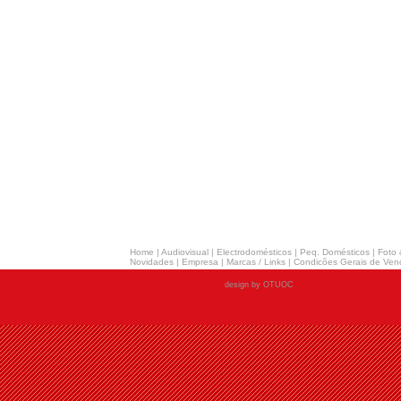
Home
|
Audiovisual
|
Electrodomésticos
|
Peq. Domésticos
|
Foto 
Novidades
|
Empresa
|
Marcas / Links
|
Condicões Gerais de Ven
design by OTUOC