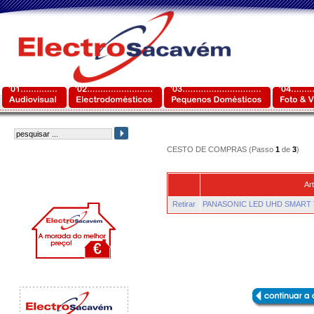
CESTO DE COMPRAS (Passo
1
de
3
)
Art
Retirar
PANASONIC LED UHD SMART 