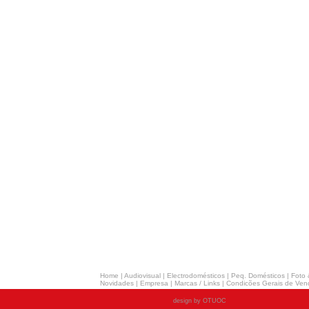
Home
|
Audiovisual
|
Electrodomésticos
|
Peq. Domésticos
|
Foto 
Novidades
|
Empresa
|
Marcas / Links
|
Condicões Gerais de Ven
design by OTUOC