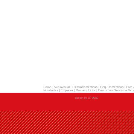
Home
|
Audiovisual
|
Electrodomésticos
|
Peq. Domésticos
|
Foto 
Novidades
|
Empresa
|
Marcas / Links
|
Condicões Gerais de Ven
design by OTUOC