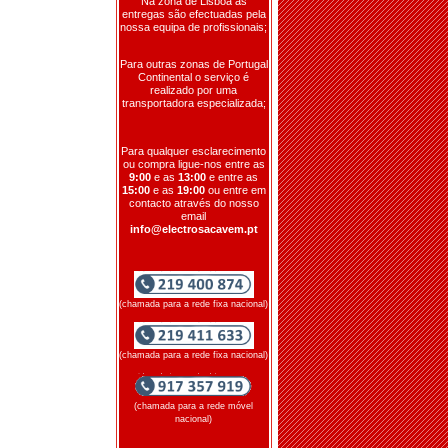
Na zona de Lisboa as
entregas são efectuadas pela
nossa equipa de profissionais;
Para outras zonas de Portugal
Continental o serviço é
realizado por uma
transportadora especializada;
Para qualquer esclarecimento
ou compra ligue-nos entre as
9:00
e as
13:00
e entre as
15:00
e as
19:00
ou entre em
contacto através do nosso
email
info@electrosacavem.pt
(chamada para a rede fixa nacional)
(chamada para a rede fixa nacional)
(chamada para a rede móvel
nacional)