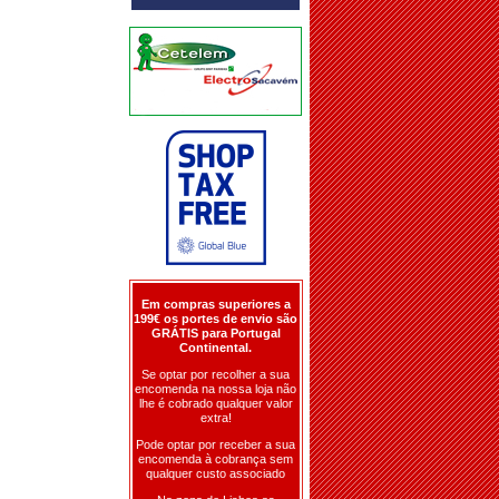
Em compras superiores a
199€ os portes de envio são
GRÁTIS para Portugal
Continental.
Se optar por recolher a sua
encomenda na nossa loja não
lhe é cobrado qualquer valor
extra!
Pode optar por receber a sua
encomenda à cobrança sem
qualquer custo associado