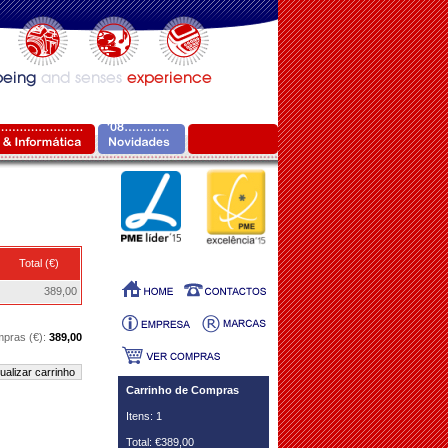
Total (€)
389,00
mpras (€):
389,00
ualizar carrinho
Carrinho de Compras
Itens: 1
Total: €389,00