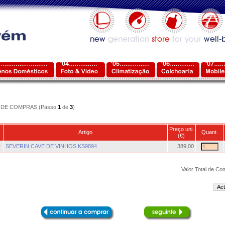
DE COMPRAS (Passo
1
de
3
)
Preço uni.
Artigo
Quant.
(€)
r
SEVERIN CAVE DE VINHOS KS9894
389,00
Valor Total de Co
Act