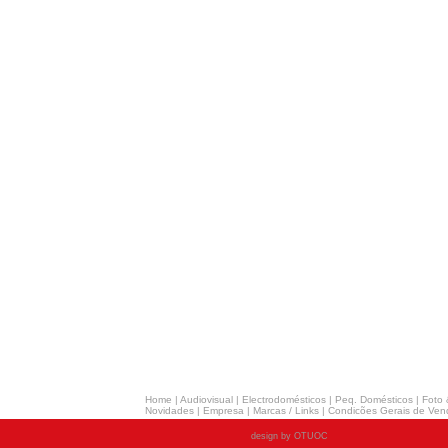
Home
|
Audiovisual
|
Electrodomésticos
|
Peq. Domésticos
|
Foto 
Novidades
|
Empresa
|
Marcas / Links
|
Condicões Gerais de Ven
design by OTUOC