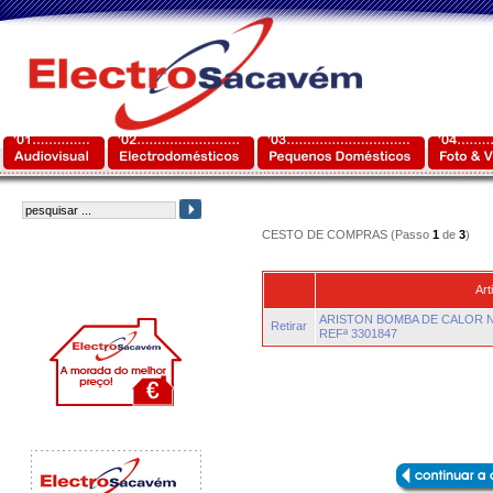
CESTO DE COMPRAS (Passo
1
de
3
)
Art
ARISTON BOMBA DE CALOR N
Retirar
REFª 3301847