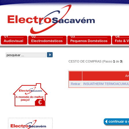
CESTO DE COMPRAS (Passo
1
de
3
)
Ar
Retirar
INSUATHERM TERMOACUMULA