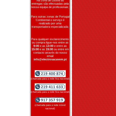
Na zona de Lisboa as
entregas são efectuadas pela
nossa equipa de profissionais;
Para outras zonas de Portugal
Continental o serviço é
realizado por uma
transportadora especializada;
Para qualquer esclarecimento
ou compra ligue-nos entre as
9:00
e as
13:00
e entre as
15:00
e as
19:00
ou entre em
contacto através do nosso
email
info@electrosacavem.pt
(chamada para a rede fixa nacional)
(chamada para a rede fixa nacional)
(chamada para a rede móvel
nacional)