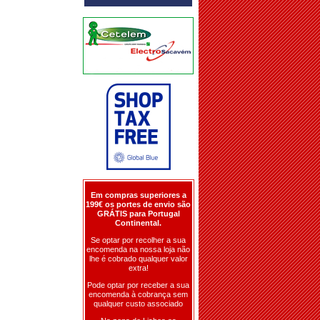
Em compras superiores a
199€ os portes de envio são
GRÁTIS para Portugal
Continental.
Se optar por recolher a sua
encomenda na nossa loja não
lhe é cobrado qualquer valor
extra!
Pode optar por receber a sua
encomenda à cobrança sem
qualquer custo associado