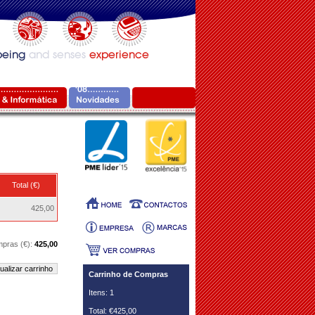
Total (€)
425,00
mpras (€):
425,00
ualizar carrinho
Carrinho de Compras
Itens: 1
Total: €425,00