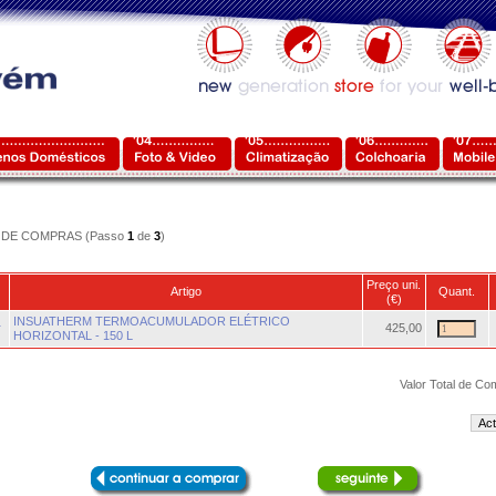
DE COMPRAS (Passo
1
de
3
)
Preço uni.
Artigo
Quant.
(€)
INSUATHERM TERMOACUMULADOR ELÉTRICO
r
425,00
HORIZONTAL - 150 L
Valor Total de Co
Act