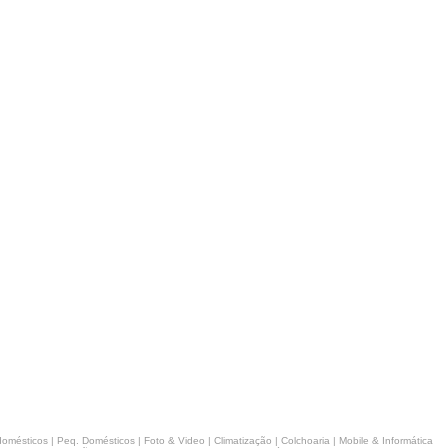
domésticos
|
Peq. Domésticos
|
Foto & Video
|
Climatização
|
Colchoaria
|
Mobile & Informática