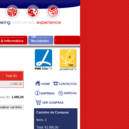
Total (€)
1.085,00
ras (€):
1.085,00
ualizar carrinho
Carrinho de Compras
Itens: 1
Total: €1.085,00