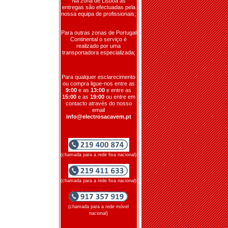
Na zona de Lisboa as
entregas são efectuadas pela
nossa equipa de profissionais;
Para outras zonas de Portugal
Continental o serviço é
realizado por uma
transportadora especializada;
Para qualquer esclarecimento
ou compra ligue-nos entre as
9:00
e as
13:00
e entre as
15:00
e as
19:00
ou entre em
contacto através do nosso
email
info@electrosacavem.pt
(chamada para a rede fixa nacional)
(chamada para a rede fixa nacional)
(chamada para a rede móvel
nacional)