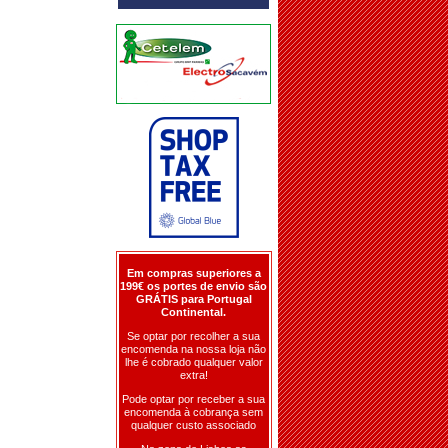
Em compras superiores a
199€ os portes de envio são
GRÁTIS para Portugal
Continental.
Se optar por recolher a sua
encomenda na nossa loja não
lhe é cobrado qualquer valor
extra!
Pode optar por receber a sua
encomenda à cobrança sem
qualquer custo associado