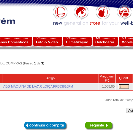
DE COMPRAS (Passo
1
de
3
)
Preço uni.
Artigo
Quant.
(€)
r
AEG MÁQUINA DE LAVAR LOIÇA FFB83816PM
1.085,00
Valor Total de Comp
Act