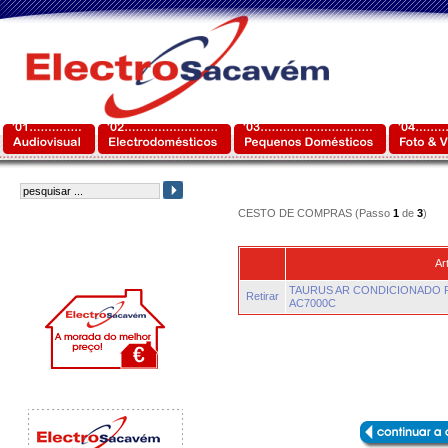
CESTO DE COMPRAS (Passo
1
de
3
)
Ar
TAURUS AR CONDICIONADO 
Retirar
AC7000C