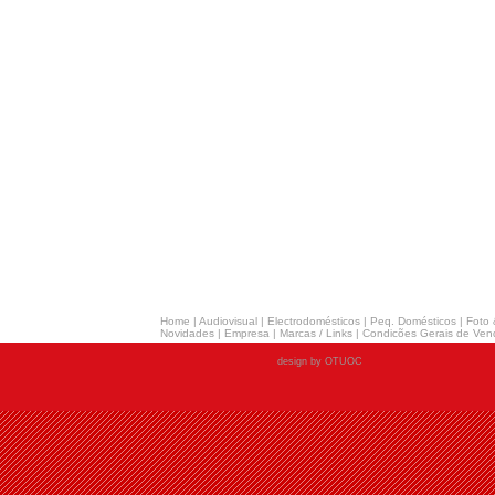
Home
|
Audiovisual
|
Electrodomésticos
|
Peq. Domésticos
|
Foto 
Novidades
|
Empresa
|
Marcas / Links
|
Condicões Gerais de Ven
design by OTUOC