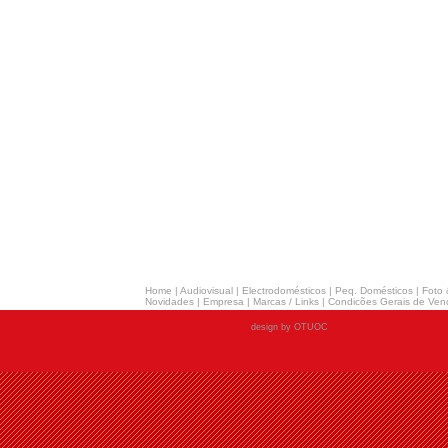
Home
|
Audiovisual
|
Electrodomésticos
|
Peq. Domésticos
|
Foto 
Novidades
|
Empresa
|
Marcas / Links
|
Condicões Gerais de Ven
design by OTUOC