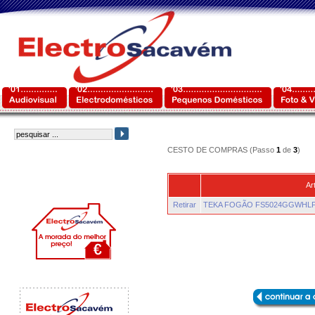
CESTO DE COMPRAS (Passo
1
de
3
)
Ar
Retirar
TEKA FOGÃO FS5024GGWHL