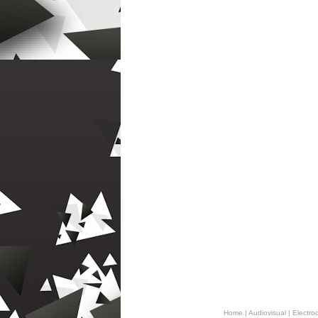
Home
|
Audiovisual
|
Electro