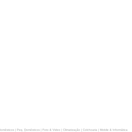
domésticos
|
Peq. Domésticos
|
Foto & Video
|
Climatização
|
Colchoaria
|
Mobile & Informática