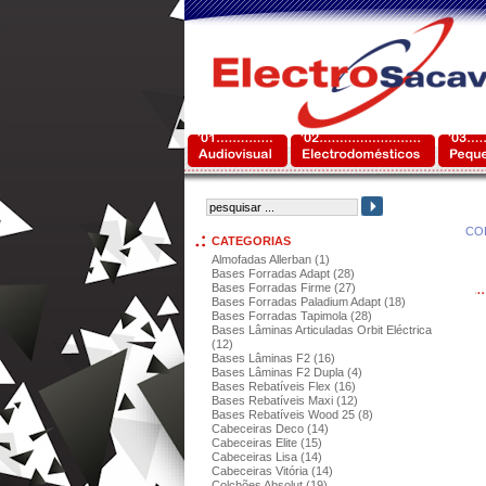
CO
CATEGORIAS
Almofadas Allerban (1)
Bases Forradas Adapt (28)
Bases Forradas Firme (27)
Bases Forradas Paladium Adapt (18)
Bases Forradas Tapimola (28)
Bases Lâminas Articuladas Orbit Eléctrica
(12)
Bases Lâminas F2 (16)
Bases Lâminas F2 Dupla (4)
Bases Rebatíveis Flex (16)
Bases Rebatíveis Maxi (12)
Bases Rebatíveis Wood 25 (8)
Cabeceiras Deco (14)
Cabeceiras Elite (15)
Cabeceiras Lisa (14)
Cabeceiras Vitória (14)
Colchões Absolut (19)