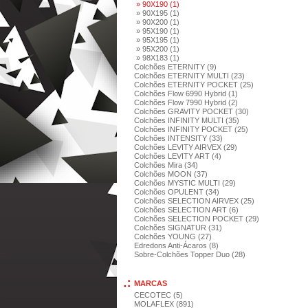
» 90X190 (1)
» 90X195 (1)
» 90X200 (1)
» 95X190 (1)
» 95X195 (1)
» 95X200 (1)
» 98X183 (1)
Colchões ETERNITY (9)
Colchões ETERNITY MULTI (23)
Colchões ETERNITY POCKET (25)
Colchões Flow 6990 Hybrid (1)
Colchões Flow 7990 Hybrid (2)
Colchões GRAVITY POCKET (30)
Colchões INFINITY MULTI (35)
Colchões INFINITY POCKET (25)
Colchões INTENSITY (33)
Colchões LEVITY AIRVEX (29)
Colchões LEVITY ART (4)
Colchões Mira (34)
Colchões MOON (37)
Colchões MYSTIC MULTI (29)
Colchões OPULENT (34)
Colchões SELECTION AIRVEX (25)
Colchões SELECTION ART (6)
Colchões SELECTION POCKET (29)
Colchões SIGNATUR (31)
Colchões YOUNG (27)
Edredons Anti-Ácaros (8)
Sobre-Colchões Topper Duo (28)
MARCAS
CECOTEC (5)
MOLAFLEX (891)