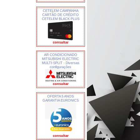
CETELEM CAMPANHA
CARTÃO DE CRÉDITO
CETELEM BLACK PLUS
consultar
AR CONDICIONADO
MITSUBISHI ELECTRIC
MULTI-SPLIT - Diversas
configurações
consultar
OFERTA 5 ANOS
GARANTIA EURONICS
consultar