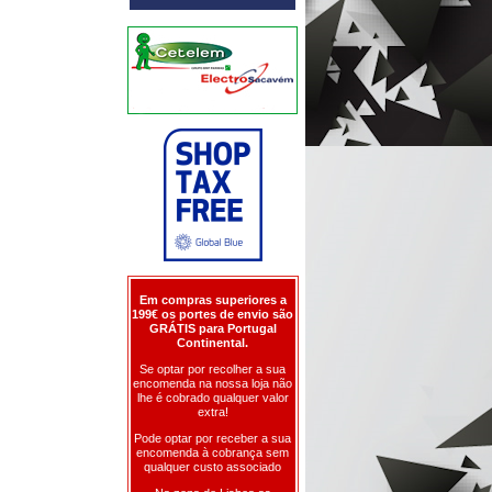
Em compras superiores a
199€ os portes de envio são
GRÁTIS para Portugal
Continental.
Se optar por recolher a sua
encomenda na nossa loja não
lhe é cobrado qualquer valor
extra!
Pode optar por receber a sua
encomenda à cobrança sem
qualquer custo associado