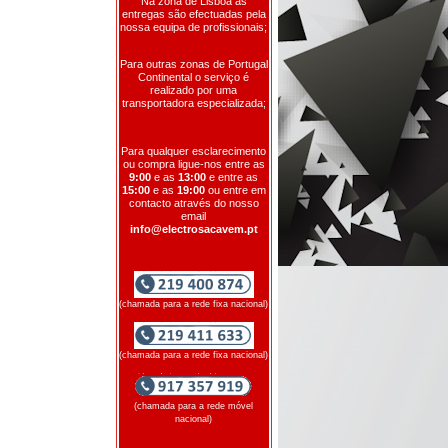
Na zona de Lisboa as
entregas são efectuadas pela
nossa equipa de profissionais;
Para outras zonas de Portugal
Continental o serviço é
realizado por uma
transportadora especializada;
Para qualquer esclarecimento
ou compra ligue-nos entre as
9:00
e as
13:00
e entre as
15:00
e as
19:00
ou entre em
contacto através do nosso
email
info@electrosacavem.pt
(chamada para a rede fixa nacional)
(chamada para a rede fixa nacional)
(chamada para a rede móvel
nacional)