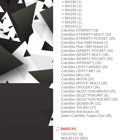
» 90X190 (1)
» 90X195 (1)
» 90X200 (1)
» 95X190 (1)
» 95X195 (1)
» 95X200 (1)
» 98X183 (1)
Colchões ETERNITY (9)
Colchões ETERNITY MULTI (23)
Colchões ETERNITY POCKET (25)
Colchões Flow 6990 Hybrid (1)
Colchões Flow 7990 Hybrid (2)
Colchões GRAVITY POCKET (30)
Colchões INFINITY MULTI (35)
Colchões INFINITY POCKET (25)
Colchões INTENSITY (33)
Colchões LEVITY AIRVEX (29)
Colchões LEVITY ART (4)
Colchões Mira (34)
Colchões MOON (37)
Colchões MYSTIC MULTI (29)
Colchões OPULENT (34)
Colchões SELECTION AIRVEX (25)
Colchões SELECTION ART (6)
Colchões SELECTION POCKET (29)
Colchões SIGNATUR (31)
Colchões YOUNG (27)
Edredons Anti-Ácaros (8)
Sobre-Colchões Topper Duo (28)
MARCAS
CECOTEC (5)
MOLAFLEX (891)