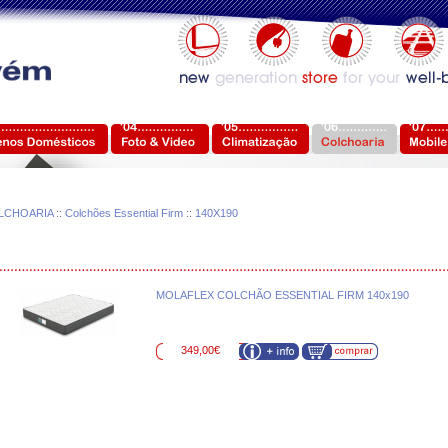
LCHOARIA
::
Colchões Essential Firm
::
140X190
MOLAFLEX COLCHÃO ESSENTIAL FIRM 140x190
349,00€