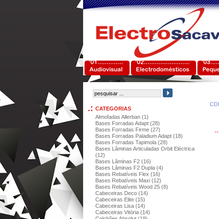
CO
CATEGORIAS
Almofadas Allerban (1)
Bases Forradas Adapt (28)
Bases Forradas Firme (27)
Bases Forradas Paladium Adapt (18)
Bases Forradas Tapimola (28)
Bases Lâminas Articuladas Orbit Eléctrica
(12)
Bases Lâminas F2 (16)
Bases Lâminas F2 Dupla (4)
Bases Rebatíveis Flex (16)
Bases Rebatíveis Maxi (12)
Bases Rebatíveis Wood 25 (8)
Cabeceiras Deco (14)
Cabeceiras Elite (15)
Cabeceiras Lisa (14)
Cabeceiras Vitória (14)
Colchões Absolut (19)