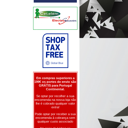
Em compras superiores a
199€ os portes de envio são
GRÁTIS para Portugal
Continental.
Se optar por recolher a sua
encomenda na nossa loja não
lhe é cobrado qualquer valor
extra!
Pode optar por receber a sua
encomenda à cobrança sem
qualquer custo associado