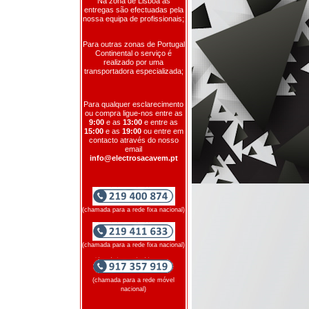
Na zona de Lisboa as
entregas são efectuadas pela
nossa equipa de profissionais;
Para outras zonas de Portugal
Continental o serviço é
realizado por uma
transportadora especializada;
Para qualquer esclarecimento
ou compra ligue-nos entre as
9:00
e as
13:00
e entre as
15:00
e as
19:00
ou entre em
contacto através do nosso
email
info@electrosacavem.pt
(chamada para a rede fixa nacional)
(chamada para a rede fixa nacional)
(chamada para a rede móvel
nacional)