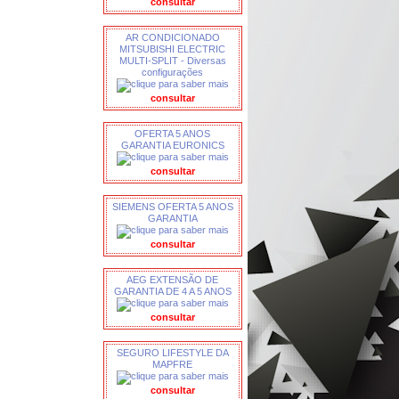
consultar
AR CONDICIONADO
MITSUBISHI ELECTRIC
MULTI-SPLIT - Diversas
configurações
consultar
OFERTA 5 ANOS
GARANTIA EURONICS
consultar
SIEMENS OFERTA 5 ANOS
GARANTIA
consultar
AEG EXTENSÃO DE
GARANTIA DE 4 A 5 ANOS
consultar
SEGURO LIFESTYLE DA
MAPFRE
consultar