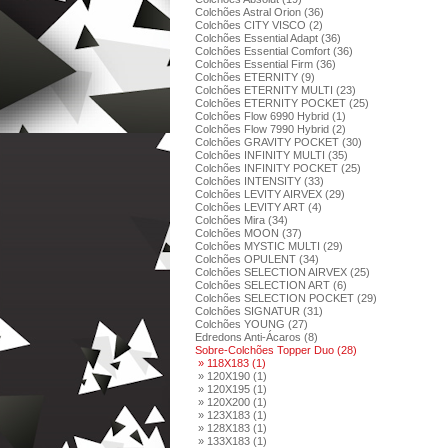
Colchões Astral Orion (36)
Colchões CITY VISCO (2)
Colchões Essential Adapt (36)
Colchões Essential Comfort (36)
Colchões Essential Firm (36)
Colchões ETERNITY (9)
Colchões ETERNITY MULTI (23)
Colchões ETERNITY POCKET (25)
Colchões Flow 6990 Hybrid (1)
Colchões Flow 7990 Hybrid (2)
Colchões GRAVITY POCKET (30)
Colchões INFINITY MULTI (35)
Colchões INFINITY POCKET (25)
Colchões INTENSITY (33)
Colchões LEVITY AIRVEX (29)
Colchões LEVITY ART (4)
Colchões Mira (34)
Colchões MOON (37)
Colchões MYSTIC MULTI (29)
Colchões OPULENT (34)
Colchões SELECTION AIRVEX (25)
Colchões SELECTION ART (6)
Colchões SELECTION POCKET (29)
Colchões SIGNATUR (31)
Colchões YOUNG (27)
Edredons Anti-Ácaros (8)
Sobre-Colchões Topper Duo (28)
» 118X183 (1)
» 120X190 (1)
» 120X195 (1)
» 120X200 (1)
» 123X183 (1)
» 128X183 (1)
» 133X183 (1)