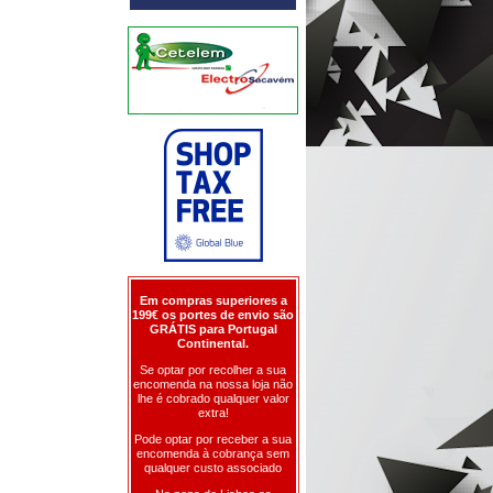
Em compras superiores a
199€ os portes de envio são
GRÁTIS para Portugal
Continental.
Se optar por recolher a sua
encomenda na nossa loja não
lhe é cobrado qualquer valor
extra!
Pode optar por receber a sua
encomenda à cobrança sem
qualquer custo associado