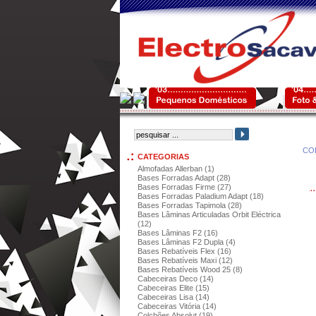
CO
CATEGORIAS
Almofadas Allerban (1)
Bases Forradas Adapt (28)
Bases Forradas Firme (27)
Bases Forradas Paladium Adapt (18)
Bases Forradas Tapimola (28)
Bases Lâminas Articuladas Orbit Eléctrica
(12)
Bases Lâminas F2 (16)
Bases Lâminas F2 Dupla (4)
Bases Rebatíveis Flex (16)
Bases Rebatíveis Maxi (12)
Bases Rebatíveis Wood 25 (8)
Cabeceiras Deco (14)
Cabeceiras Elite (15)
Cabeceiras Lisa (14)
Cabeceiras Vitória (14)
Colchões Absolut (19)