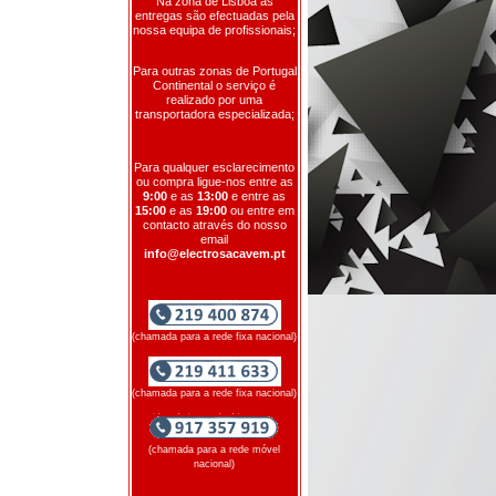
Na zona de Lisboa as
entregas são efectuadas pela
nossa equipa de profissionais;
Para outras zonas de Portugal
Continental o serviço é
realizado por uma
transportadora especializada;
Para qualquer esclarecimento
ou compra ligue-nos entre as
9:00
e as
13:00
e entre as
15:00
e as
19:00
ou entre em
contacto através do nosso
email
info@electrosacavem.pt
(chamada para a rede fixa nacional)
(chamada para a rede fixa nacional)
(chamada para a rede móvel
nacional)