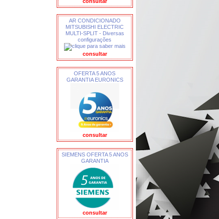
consultar
AR CONDICIONADO
MITSUBISHI ELECTRIC
MULTI-SPLIT - Diversas
configurações
consultar
OFERTA 5 ANOS
GARANTIA EURONICS
consultar
SIEMENS OFERTA 5 ANOS
GARANTIA
consultar