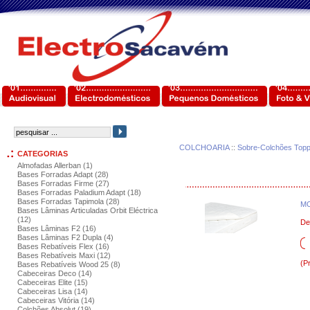
COLCHOARIA
::
Sobre-Colchões Top
CATEGORIAS
Almofadas Allerban (1)
Bases Forradas Adapt (28)
Bases Forradas Firme (27)
Bases Forradas Paladium Adapt (18)
Bases Forradas Tapimola (28)
MO
Bases Lâminas Articuladas Orbit Eléctrica
(12)
De
Bases Lâminas F2 (16)
Bases Lâminas F2 Dupla (4)
Bases Rebatíveis Flex (16)
Bases Rebatíveis Maxi (12)
(P
Bases Rebatíveis Wood 25 (8)
Cabeceiras Deco (14)
Cabeceiras Elite (15)
Cabeceiras Lisa (14)
Cabeceiras Vitória (14)
Colchões Absolut (19)