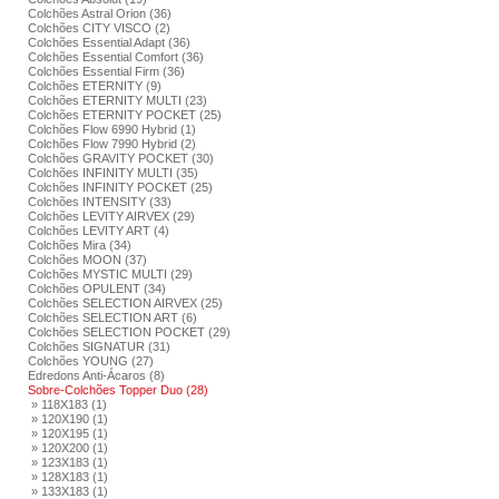
Colchões Astral Orion (36)
Colchões CITY VISCO (2)
Colchões Essential Adapt (36)
Colchões Essential Comfort (36)
Colchões Essential Firm (36)
Colchões ETERNITY (9)
Colchões ETERNITY MULTI (23)
Colchões ETERNITY POCKET (25)
Colchões Flow 6990 Hybrid (1)
Colchões Flow 7990 Hybrid (2)
Colchões GRAVITY POCKET (30)
Colchões INFINITY MULTI (35)
Colchões INFINITY POCKET (25)
Colchões INTENSITY (33)
Colchões LEVITY AIRVEX (29)
Colchões LEVITY ART (4)
Colchões Mira (34)
Colchões MOON (37)
Colchões MYSTIC MULTI (29)
Colchões OPULENT (34)
Colchões SELECTION AIRVEX (25)
Colchões SELECTION ART (6)
Colchões SELECTION POCKET (29)
Colchões SIGNATUR (31)
Colchões YOUNG (27)
Edredons Anti-Ácaros (8)
Sobre-Colchões Topper Duo (28)
» 118X183 (1)
» 120X190 (1)
» 120X195 (1)
» 120X200 (1)
» 123X183 (1)
» 128X183 (1)
» 133X183 (1)