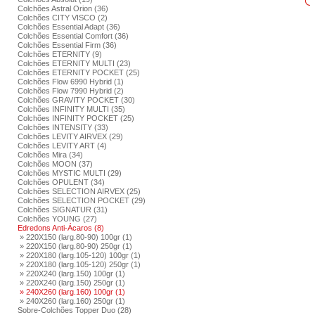
Colchões Astral Orion (36)
Colchões CITY VISCO (2)
Colchões Essential Adapt (36)
Colchões Essential Comfort (36)
Colchões Essential Firm (36)
Colchões ETERNITY (9)
Colchões ETERNITY MULTI (23)
Colchões ETERNITY POCKET (25)
Colchões Flow 6990 Hybrid (1)
Colchões Flow 7990 Hybrid (2)
Colchões GRAVITY POCKET (30)
Colchões INFINITY MULTI (35)
Colchões INFINITY POCKET (25)
Colchões INTENSITY (33)
Colchões LEVITY AIRVEX (29)
Colchões LEVITY ART (4)
Colchões Mira (34)
Colchões MOON (37)
Colchões MYSTIC MULTI (29)
Colchões OPULENT (34)
Colchões SELECTION AIRVEX (25)
Colchões SELECTION POCKET (29)
Colchões SIGNATUR (31)
Colchões YOUNG (27)
Edredons Anti-Ácaros (8)
» 220X150 (larg.80-90) 100gr (1)
» 220X150 (larg.80-90) 250gr (1)
» 220X180 (larg.105-120) 100gr (1)
» 220X180 (larg.105-120) 250gr (1)
» 220X240 (larg.150) 100gr (1)
» 220X240 (larg.150) 250gr (1)
» 240X260 (larg.160) 100gr (1)
» 240X260 (larg.160) 250gr (1)
Sobre-Colchões Topper Duo (28)