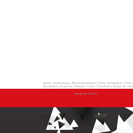
Home
|
Audiovisual
|
Electrodomésticos
|
Peq. Domésticos
|
Foto 
Novidades
|
Empresa
|
Marcas / Links
|
Condicões Gerais de Ven
design by OTUOC