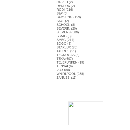
ORVED (2)
REDFOX (2)
RODI (216)
S&P (6)
SAMSUNG (159)
SAYL (2)
SCHOCK (8)
SEVERIN (20)
SIEMENS (380)
SIMAG (3)
SMEG (214)
SOGO (3)
STARLUX (76)
TAURUS (51)
TECNOGÁS (6)
TEKA (607)
TELEFUNKEN (19)
TENSAI (6)
VOX (80)
WHIRLPOOL (238)
ZANUSSI (11)