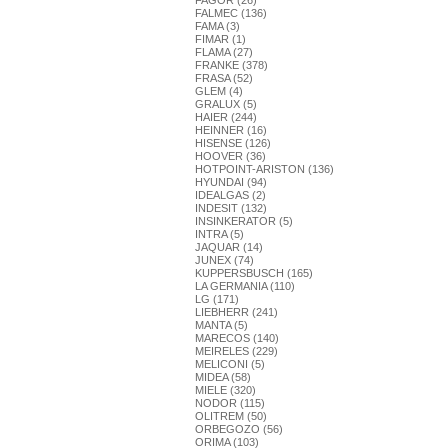
FAGOR (26)
FALMEC (136)
FAMA (3)
FIMAR (1)
FLAMA (27)
FRANKE (378)
FRASA (52)
GLEM (4)
GRALUX (5)
HAIER (244)
HEINNER (16)
HISENSE (126)
HOOVER (36)
HOTPOINT-ARISTON (136)
HYUNDAI (94)
IDEALGAS (2)
INDESIT (132)
INSINKERATOR (5)
INTRA (5)
JAQUAR (14)
JUNEX (74)
KUPPERSBUSCH (165)
LA GERMANIA (110)
LG (171)
LIEBHERR (241)
MANTA (5)
MARECOS (140)
MEIRELES (229)
MELICONI (5)
MIDEA (58)
MIELE (320)
NODOR (115)
OLITREM (50)
ORBEGOZO (56)
ORIMA (103)