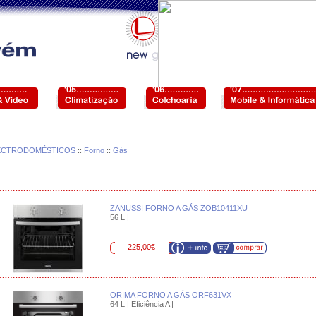
ECTRODOMÉSTICOS
::
Forno
::
Gás
ZANUSSI FORNO A GÁS ZOB10411XU
56 L |
225,00€
ORIMA FORNO A GÁS ORF631VX
64 L | Eficiência A |