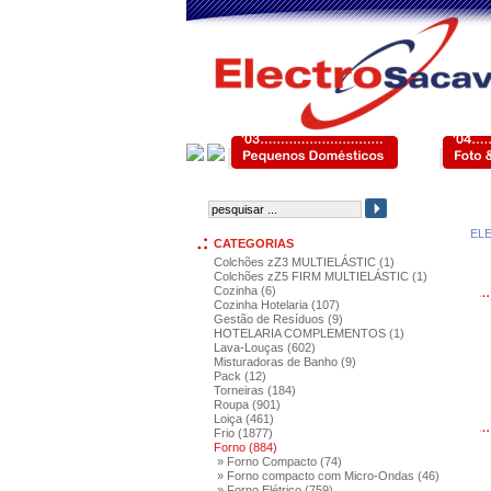
EL
CATEGORIAS
Colchões zZ3 MULTIELÁSTIC (1)
Colchões zZ5 FIRM MULTIELÁSTIC (1)
Cozinha (6)
Cozinha Hotelaria (107)
Gestão de Resíduos (9)
HOTELARIA COMPLEMENTOS (1)
Lava-Louças (602)
Misturadoras de Banho (9)
Pack (12)
Torneiras (184)
Roupa (901)
Loiça (461)
Frio (1877)
Forno (884)
» Forno Compacto (74)
» Forno compacto com Micro-Ondas (46)
» Forno Elétrico (759)