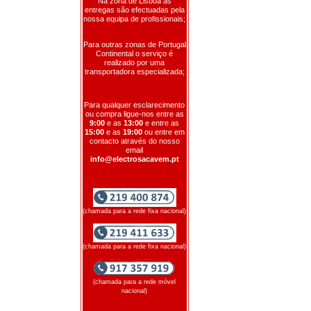
Na zona de Lisboa as
entregas são efectuadas pela
nossa equipa de profissionais;
Para outras zonas de Portugal
Continental o serviço é
realizado por uma
transportadora especializada;
Para qualquer esclarecimento
ou compra ligue-nos entre as
9:00
e as
13:00
e entre as
15:00
e as
19:00
ou entre em
contacto através do nosso
email
info@electrosacavem.pt
(chamada para a rede fixa nacional)
(chamada para a rede fixa nacional)
(chamada para a rede móvel
nacional)