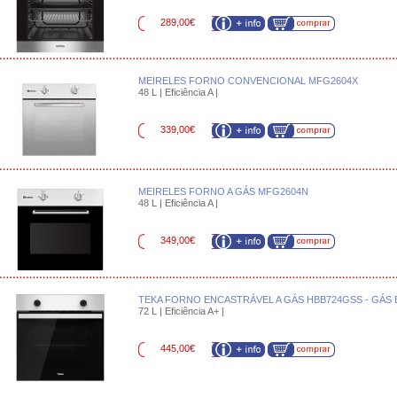
289,00€
MEIRELES FORNO CONVENCIONAL MFG2604X
48 L | Eficiência A |
339,00€
MEIRELES FORNO A GÁS MFG2604N
48 L | Eficiência A |
349,00€
TEKA FORNO ENCASTRÁVEL A GÁS HBB724GSS - GÁS
72 L | Eficiência A+ |
445,00€