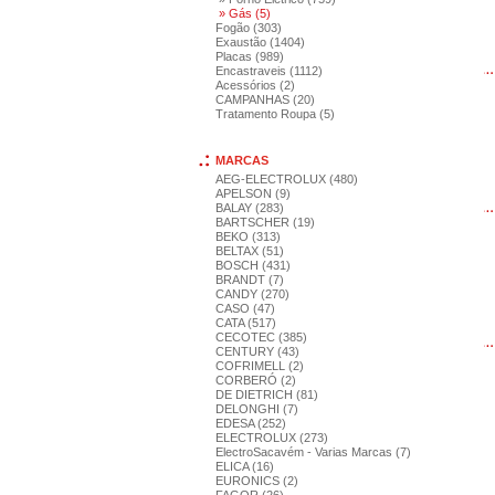
» Gás (5)
Fogão (303)
Exaustão (1404)
Placas (989)
Encastraveis (1112)
Acessórios (2)
CAMPANHAS (20)
Tratamento Roupa (5)
MARCAS
AEG-ELECTROLUX (480)
APELSON (9)
BALAY (283)
BARTSCHER (19)
BEKO (313)
BELTAX (51)
BOSCH (431)
BRANDT (7)
CANDY (270)
CASO (47)
CATA (517)
CECOTEC (385)
CENTURY (43)
COFRIMELL (2)
CORBERÓ (2)
DE DIETRICH (81)
DELONGHI (7)
EDESA (252)
ELECTROLUX (273)
ElectroSacavém - Varias Marcas (7)
ELICA (16)
EURONICS (2)