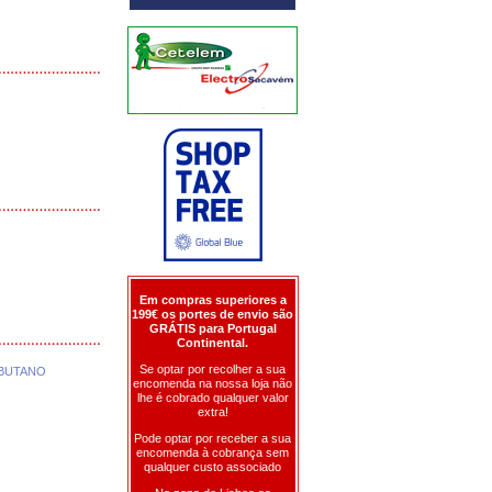
Em compras superiores a
199€ os portes de envio são
GRÁTIS para Portugal
Continental.
Se optar por recolher a sua
 BUTANO
encomenda na nossa loja não
lhe é cobrado qualquer valor
extra!
Pode optar por receber a sua
encomenda à cobrança sem
qualquer custo associado