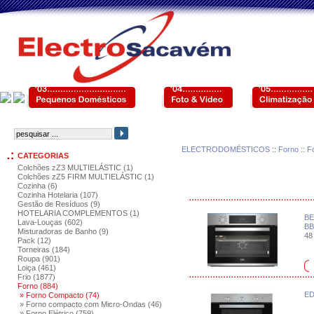
ELECTRODOMÉSTICOS
::
Forno
::
F
CATEGORIAS
Colchões zZ3 MULTIELÁSTIC (1)
Colchões zZ5 FIRM MULTIELÁSTIC (1)
Cozinha (6)
Cozinha Hotelaria (107)
Gestão de Resíduos (9)
HOTELARIA COMPLEMENTOS (1)
BE
Lava-Louças (602)
BB
Misturadoras de Banho (9)
48 
Pack (12)
Torneiras (184)
Roupa (901)
Loiça (461)
Frio (1877)
Forno (884)
ED
» Forno Compacto (74)
» Forno compacto com Micro-Ondas (46)
» Forno Elétrico (759)