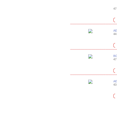
47 
AE
44 
BO
47 
AE
43 