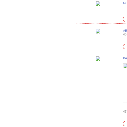
N
AE
45 
BA
47 