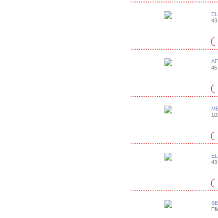
EL
43 
AE
45 
ME
101
EL
43 
BE
Efi