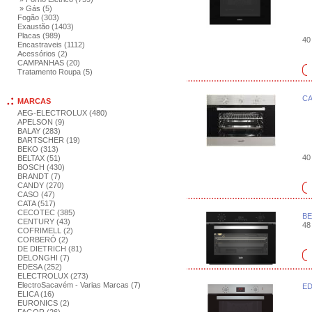
» Gás (5)
Fogão (303)
Exaustão (1403)
Placas (989)
40 
Encastraveis (1112)
Acessórios (2)
CAMPANHAS (20)
Tratamento Roupa (5)
CA
MARCAS
AEG-ELECTROLUX (480)
APELSON (9)
BALAY (283)
BARTSCHER (19)
BEKO (313)
40 
BELTAX (51)
BOSCH (430)
BRANDT (7)
CANDY (270)
CASO (47)
CATA (517)
CECOTEC (385)
BE
CENTURY (43)
48 
COFRIMELL (2)
CORBERÓ (2)
DE DIETRICH (81)
DELONGHI (7)
EDESA (252)
ELECTROLUX (273)
ElectroSacavém - Varias Marcas (7)
ED
ELICA (16)
EURONICS (2)