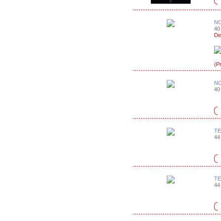
N
40 
De
(P
N
40 
TE
44 
TE
44 