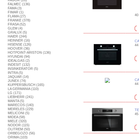
FAGOR (26)
FALMEC (136)
FAMA (3)
FIMAR (1)
40 
FLAMA (27)
FRANKE (378)
FRASA (52)
GLEM (4)
GRALUX (5)
HAIER (244)
HEINNER (16)
CA
HISENSE (126)
44 
HOOVER (36)
HOTPOINT-ARISTON (136)
HYUNDAI (94)
IDEALGAS (2)
INDESIT (132)
INSINKERATOR (5)
INTRA (5)
JAQUAR (14)
CA
JUNEX (74)
44 
KUPPERSBUSCH (165)
LA GERMANIA (110)
LG (171)
LIEBHERR (241)
MANTA (5)
MARECOS (140)
MEIRELES (229)
TE
MELICONI (5)
45 
MIDEA (58)
MIELE (320)
NODOR (115)
OLITREM (50)
ORBEGOZO (56)
ORIMA (103)