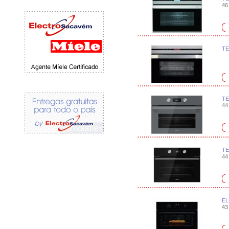
46 
TE
TE
44 
TE
44 
EL
43 