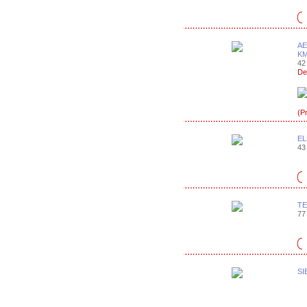
AE
KM
42 
De
(P
EL
43 
TE
77 
SI