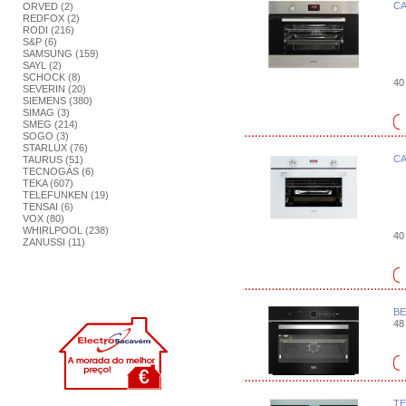
CA
ORVED (2)
REDFOX (2)
RODI (216)
S&P (6)
SAMSUNG (159)
SAYL (2)
SCHOCK (8)
40 
SEVERIN (20)
SIEMENS (380)
SIMAG (3)
SMEG (214)
SOGO (3)
STARLUX (76)
CA
TAURUS (51)
TECNOGÁS (6)
TEKA (607)
TELEFUNKEN (19)
TENSAI (6)
VOX (80)
WHIRLPOOL (238)
40 
ZANUSSI (11)
BE
48 
TE