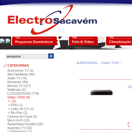
AUDIOVISUAL
::
Vídeo / DVD
::
CATEGORIAS
Acessórios TV (2)
Alta Fidelidade (86)
Audio TV (78)
Monitores (89)
Móveis TV (117)
SO
Walkman (2)
LCD/LED/OLED (778)
Vídeo / DVD (6)
» (2)
» DVD (1)
» Leitor de CD (1)
» Blu-Ray (2)
Cinema em Casa (5)
Micro Hi-Fi (15)
Áudio/Video Portátil (135)
Suportes TV (32)
CAMPANHAS (3)