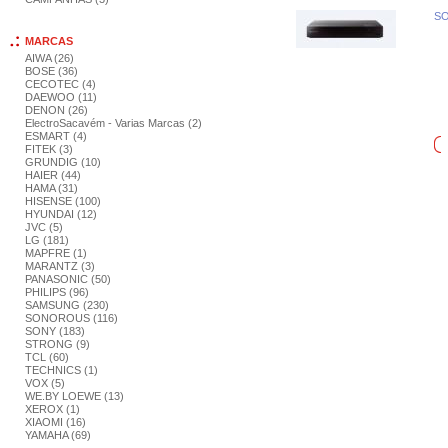
SO
MARCAS
AIWA (26)
BOSE (36)
CECOTEC (4)
DAEWOO (11)
DENON (26)
ElectroSacavém - Varias Marcas (2)
ESMART (4)
FITEK (3)
GRUNDIG (10)
HAIER (44)
HAMA (31)
HISENSE (100)
HYUNDAI (12)
JVC (5)
LG (181)
MAPFRE (1)
MARANTZ (3)
PANASONIC (50)
PHILIPS (96)
SAMSUNG (230)
SONOROUS (116)
SONY (183)
STRONG (9)
TCL (60)
TECHNICS (1)
VOX (5)
WE.BY LOEWE (13)
XEROX (1)
XIAOMI (16)
YAMAHA (69)