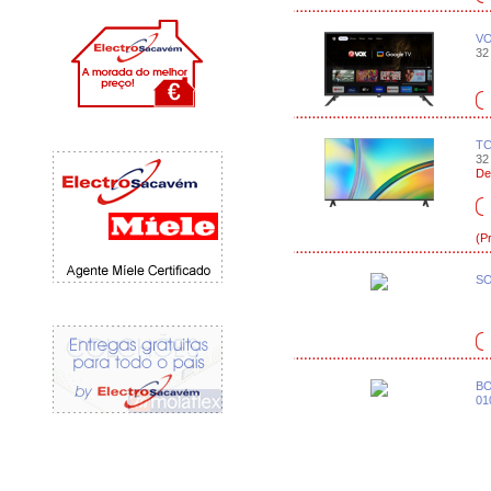
VO
32 
TC
32 
De
(P
SO
BO
01