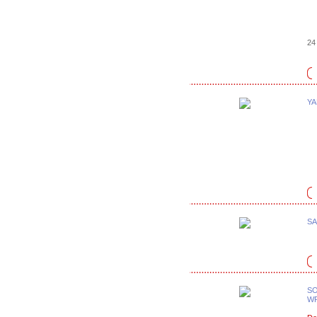
24 
YA
SA
SO
WF