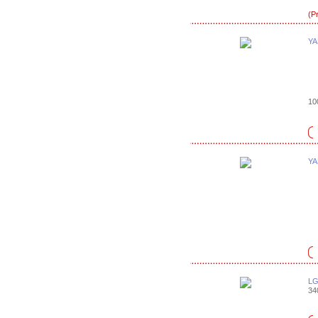
(P
YA
10
YA
LG
34