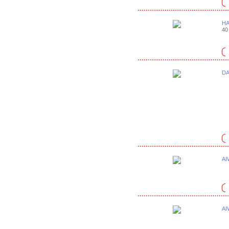
HA
40
DA
AI
AI