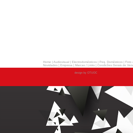
Home
|
Audiovisual
|
Electrodomésticos
|
Peq. Domésticos
|
Foto 
Novidades
|
Empresa
|
Marcas / Links
|
Condicões Gerais de Ven
design by OTUOC