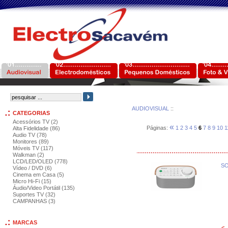
AUDIOVISUAL
::
CATEGORIAS
Acessórios TV (2)
«
Páginas:
1
2
3
4
5
6
7
8
9
10
1
Alta Fidelidade (86)
Audio TV (78)
Monitores (89)
Móveis TV (117)
Walkman (2)
LCD/LED/OLED (778)
SO
Vídeo / DVD (6)
Cinema em Casa (5)
Micro Hi-Fi (15)
Áudio/Video Portátil (135)
Suportes TV (32)
CAMPANHAS (3)
MARCAS