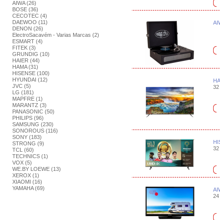
AIWA (26)
BOSE (36)
CECOTEC (4)
DAEWOO (11)
AI
DENON (26)
ElectroSacavém - Varias Marcas (2)
ESMART (4)
FITEK (3)
GRUNDIG (10)
HAIER (44)
HAMA (31)
HISENSE (100)
HYUNDAI (12)
HA
JVC (5)
32 
LG (181)
MAPFRE (1)
MARANTZ (3)
PANASONIC (50)
PHILIPS (96)
SAMSUNG (230)
SONOROUS (116)
SONY (183)
HI
STRONG (9)
32 
TCL (60)
TECHNICS (1)
VOX (5)
WE.BY LOEWE (13)
XEROX (1)
XIAOMI (16)
YAMAHA (69)
AI
24 