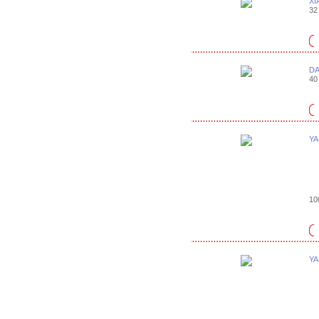
XI
32 
DA
40 
YA
10
YA