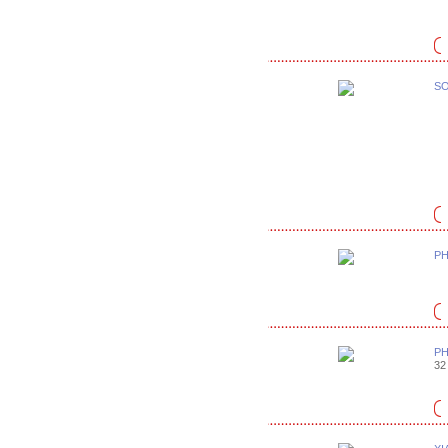
SO
PH
PH
32 