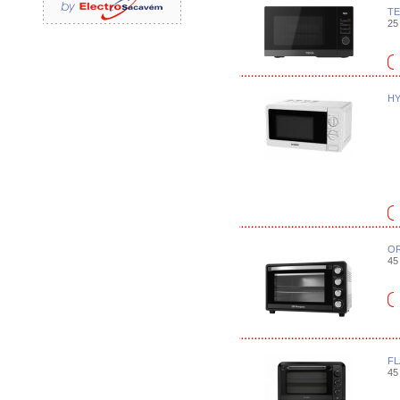
TE
25 
HY
OR
45 
FL
45 