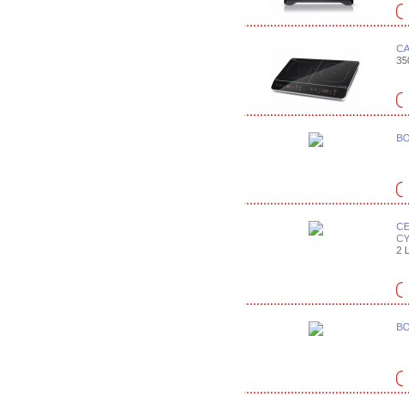
CA
35
BO
CE
C
2 L
BO