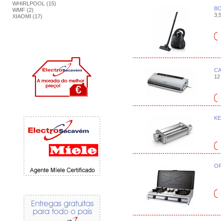
WHIRLPOOL (15)
BO
WMF (2)
3,5
XIAOMI (17)
CA
12 
KE
OR