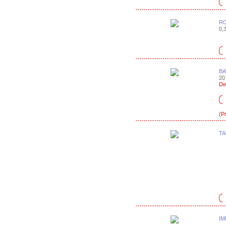
RO
0,3
BA
20 
De
(P
TA
IM