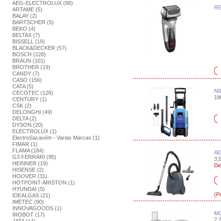
AEG-ELECTROLUX (88)
RE
ARTAME (5)
BALAY (2)
BARTSCHER (5)
BEKO (4)
BELTAX (7)
BISSELL (19)
BLACK&DECKER (57)
BOSCH (228)
BRAUN (101)
BROTHER (19)
CANDY (7)
CASO (156)
CATA (5)
NI
CECOTEC (126)
18
CENTURY (1)
CSK (2)
DELONGHI (49)
DELTA (2)
DYSON (20)
ELECTROLUX (1)
ElectroSacavém - Varias Marcas (1)
FIMAR (1)
FLAMA (184)
AE
G3 FERRARI (95)
3,5
HEINNER (19)
De
HISENSE (2)
HOOVER (31)
HOTPOINT-ARISTON (1)
HYUNDAI (5)
(P
IDEALGAS (21)
IMETEC (90)
INNOVAGOODS (1)
MO
IROBOT (17)
2,2