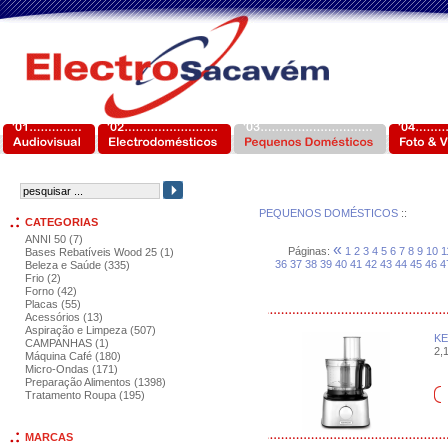
PEQUENOS DOMÉSTICOS
::
CATEGORIAS
ANNI 50 (7)
«
Páginas:
1
2
3
4
5
6
7
8
9
10
1
Bases Rebatíveis Wood 25 (1)
36
37
38
39
40
41
42
43
44
45
46
4
Beleza e Saúde (335)
Frio (2)
Forno (42)
Placas (55)
Acessórios (13)
Aspiração e Limpeza (507)
KE
CAMPANHAS (1)
2,1
Máquina Café (180)
Micro-Ondas (171)
Preparação Alimentos (1398)
Tratamento Roupa (195)
MARCAS