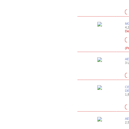
MO
4,2
De
(P
AE
3 L
CE
DE
1,8
AE
2,5