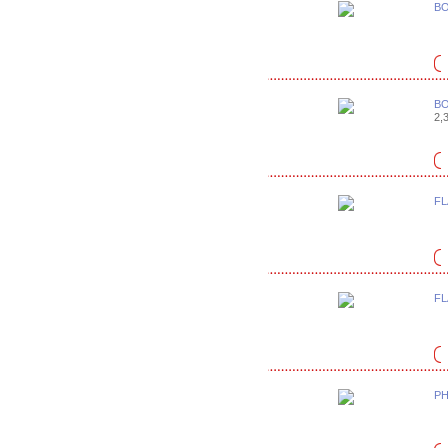
BO
BO
2,3
FL
FL
PH