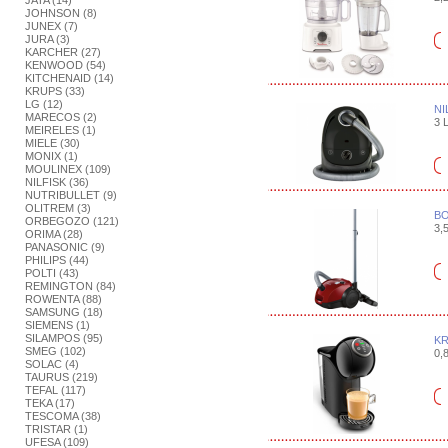
JATA (14)
JOHNSON (8)
JUNEX (7)
JURA (3)
KARCHER (27)
KENWOOD (54)
KITCHENAID (14)
KRUPS (33)
LG (12)
NI
MARECOS (2)
3 L
MEIRELES (1)
MIELE (30)
MONIX (1)
MOULINEX (109)
NILFISK (36)
NUTRIBULLET (9)
OLITREM (3)
BO
ORBEGOZO (121)
3,5
ORIMA (28)
PANASONIC (9)
PHILIPS (44)
POLTI (43)
REMINGTON (84)
ROWENTA (88)
SAMSUNG (18)
SIEMENS (1)
SILAMPOS (95)
KR
SMEG (102)
0,8
SOLAC (4)
TAURUS (219)
TEFAL (117)
TEKA (17)
TESCOMA (38)
TRISTAR (1)
UFESA (109)