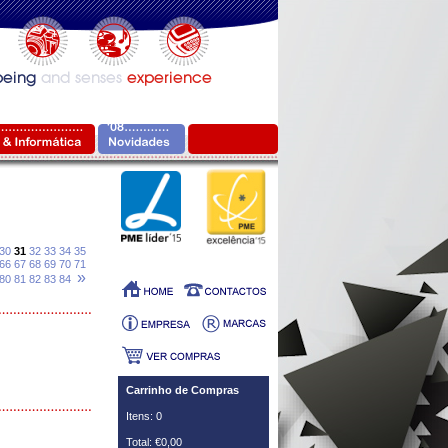
30
31
32
33
34
35
66
67
68
69
70
71
»
80
81
82
83
84
Carrinho de Compras
Itens: 0
Total: €0,00