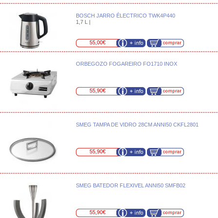
BOSCH JARRO ÉLECTRICO TWK4P440
1,7 L |
55,00€
ORBEGOZO FOGAREIRO FO1710 INOX
55,90€
SMEG TAMPA DE VIDRO 28CM ANNI50 CKFL2801
55,90€
SMEG BATEDOR FLEXIVEL ANNI50 SMFB02
55,90€