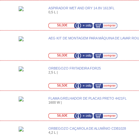
ASPIRADOR WET AND DRY 14.8V 1613FL
0,5 L |
56,00€
AEG KIT DE MONTAGEM PARA MÁQUINA DE LAVAR RO
56,00€
ORBEGOZO FRITADEIRA FDR25
2,5 L |
56,50€
FLAMA GRELHADOR DE PLACAS PRETO 4421FL
1600 W |
56,60€
ORBEGOZO CAÇAROLA DE ALUMÍNIO CDB1028
4,2 L |