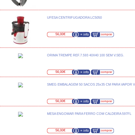
UFESA CENTRIFUGADORA LC5050
56,00€
ORIMA TREMPE REF.7.593 40X40 100 SEM V.SEG.
56,00€
SMEG EMBALAGEM 50 SACOS 25x35 CM PARA VAPOR 
56,00€
MESA ENGOMAR PARA FERRO COM CALDEIRA 597FL
56,00€