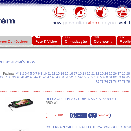
QUENOS DOMÉSTICOS
::
«
Páginas:
1
2
3
4
5
6
7
8
9
10
11
12
13
14
15
16
17
18
19
20
21
22
23
24
25
26
27
28
29
36
37
38
39
40
41
42
43
44
45
46
47
48
49
50
51
52
53
54
55
56
57
58
59
60
61
62
63
64
65
72
73
74
75
76
77
78
79
UFESA GRELHADOR GR8425 ASPEN 72204981
2500 W |
55,00€
G3 FERRARI CAFETEIRA ELÉCTRICA BONJOUR G10028