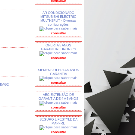
consultar
AR CONDICIONADO
MITSUBISHI ELECTRIC
MULTI-SPLIT - Diversas
configurações
consultar
OFERTA 5 ANOS
GARANTIA EURONICS
consultar
SIEMENS OFERTA 5 ANOS
GARANTIA
consultar
VBAG2
AEG EXTENSÃO DE
GARANTIA DE 4 A 5 ANOS
consultar
SEGURO LIFESTYLE DA
MAPFRE
consultar