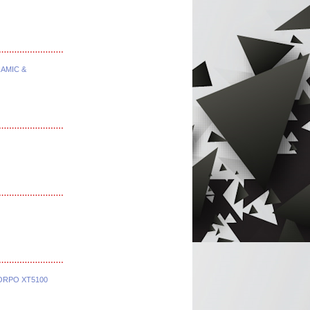
AMIC &
ORPO XT5100