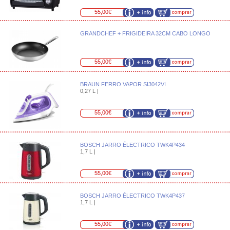
55,00€
GRANDCHEF + FRIGIDEIRA 32CM CABO LONGO
55,00€
BRAUN FERRO VAPOR SI3042VI
0,27 L |
55,00€
BOSCH JARRO ÉLECTRICO TWK4P434
1,7 L |
55,00€
BOSCH JARRO ÉLECTRICO TWK4P437
1,7 L |
55,00€