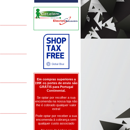
Em compras superiores a
199€ os portes de envio são
GRÁTIS para Portugal
Continental.
Se optar por recolher a sua
encomenda na nossa loja não
lhe é cobrado qualquer valor
extra!
Pode optar por receber a sua
encomenda à cobrança sem
qualquer custo associado