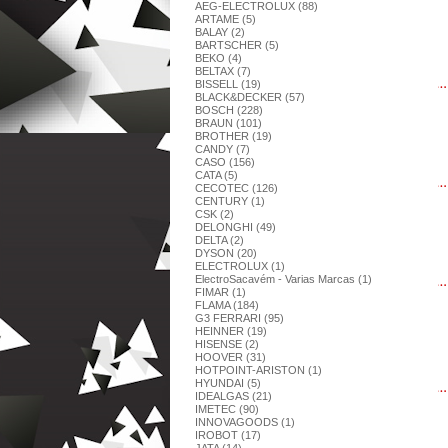
AEG-ELECTROLUX (88)
ARTAME (5)
BALAY (2)
BARTSCHER (5)
BEKO (4)
BELTAX (7)
BISSELL (19)
BLACK&DECKER (57)
BOSCH (228)
BRAUN (101)
BROTHER (19)
CANDY (7)
CASO (156)
CATA (5)
CECOTEC (126)
CENTURY (1)
CSK (2)
DELONGHI (49)
DELTA (2)
DYSON (20)
ELECTROLUX (1)
ElectroSacavém - Varias Marcas (1)
FIMAR (1)
FLAMA (184)
G3 FERRARI (95)
HEINNER (19)
HISENSE (2)
HOOVER (31)
HOTPOINT-ARISTON (1)
HYUNDAI (5)
IDEALGAS (21)
IMETEC (90)
INNOVAGOODS (1)
IROBOT (17)