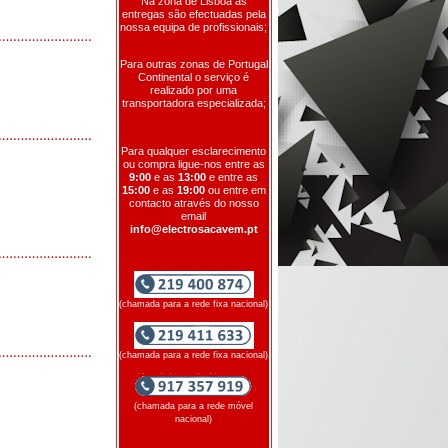
Na zona de Lisboa as
entregas são efectuadas pela
nossa equipa de profissionais;
Para outras zonas de Portugal
Continental o serviço é
realizado por uma
transportadora especializada;
Para qualquer esclarecimento
ou compra ligue-nos entre as
9:00
e as
13:00
e entre as
15:00
e as
19:00
ou entre em
contacto através do nosso
email
info@electrosacavem.pt
(chamada para a rede fixa nacional)
(chamada para a rede fixa nacional)
(chamada para a rede móvel
nacional)