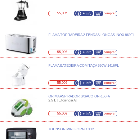
55,00€
FLAMA TORRADEIRA 2 FENDAS LONGAS INOX 969FL
55,00€
FLAMA BATEDEIRA COM TAÇA 550W 1416FL
55,00€
ORIMA ASPIRADOR S/SACO OR-150-A
2.5 L | Eficiência A |
55,00€
JOHNSON MINI FORNO X12