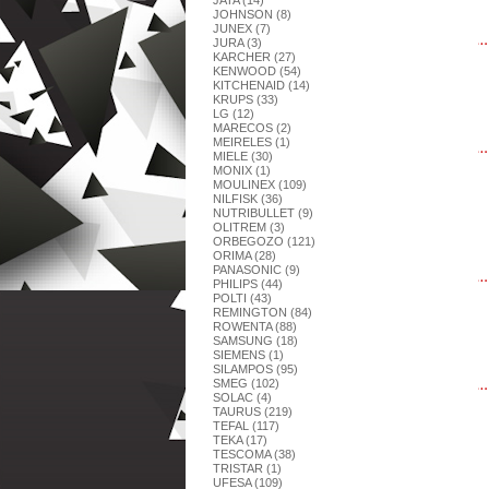
JATA (14)
JOHNSON (8)
JUNEX (7)
JURA (3)
KARCHER (27)
KENWOOD (54)
KITCHENAID (14)
KRUPS (33)
LG (12)
MARECOS (2)
MEIRELES (1)
MIELE (30)
MONIX (1)
MOULINEX (109)
NILFISK (36)
NUTRIBULLET (9)
OLITREM (3)
ORBEGOZO (121)
ORIMA (28)
PANASONIC (9)
PHILIPS (44)
POLTI (43)
REMINGTON (84)
ROWENTA (88)
SAMSUNG (18)
SIEMENS (1)
SILAMPOS (95)
SMEG (102)
SOLAC (4)
TAURUS (219)
TEFAL (117)
TEKA (17)
TESCOMA (38)
TRISTAR (1)
UFESA (109)