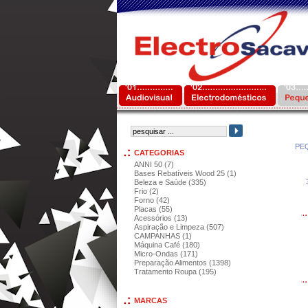
PE
CATEGORIAS
ANNI 50 (7)
Bases Rebatíveis Wood 25 (1)
Beleza e Saúde (335)
Frio (2)
Forno (42)
Placas (55)
Acessórios (13)
Aspiração e Limpeza (507)
CAMPANHAS (1)
Máquina Café (180)
Micro-Ondas (171)
Preparação Alimentos (1398)
Tratamento Roupa (195)
MARCAS