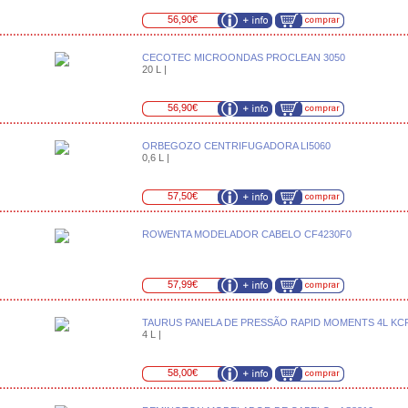
56,90€
CECOTEC MICROONDAS PROCLEAN 3050
20 L |
56,90€
ORBEGOZO CENTRIFUGADORA LI5060
0,6 L |
57,50€
ROWENTA MODELADOR CABELO CF4230F0
57,99€
TAURUS PANELA DE PRESSÃO RAPID MOMENTS 4L KC
4 L |
58,00€