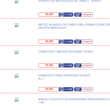
REMINGTON MODELADOR DE CABELO - AS8810 -
58,00€
IMETEC ALISADOR DE CABELO BELLISSIMA STEAM CER
KERATIN 4IMOD11915
58,00€
ORBEGOZO TÁBUA DE ENGOMAR TP3500
58,90€
ORBEGOZO PANELA PRESSÃO HPL8070
8 L |
58,90€
BRAUN CONJUNTO DE APARADORES PARA BARBA E C
7 W |