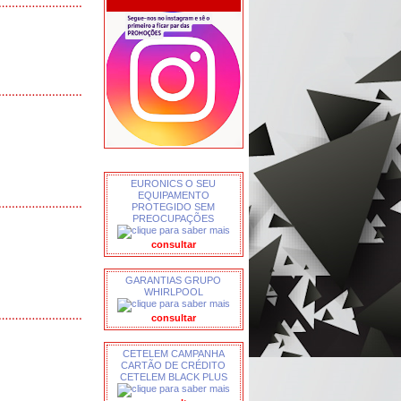
EURONICS O SEU
EQUIPAMENTO
PROTEGIDO SEM
PREOCUPAÇÕES
consultar
GARANTIAS GRUPO
WHIRLPOOL
consultar
CETELEM CAMPANHA
CARTÃO DE CRÉDITO
CETELEM BLACK PLUS