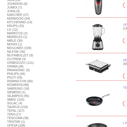
JATA (14)
JOHNSON (8)
JUNEX (7)
JURA (3)
KARCHER (27)
KENWOOD (54)
KITCHENAID (14)
UF
KRUPS (33)
0,8
LG (12)
MARECOS (2)
MEIRELES (1)
MIELE (30)
MONIX (1)
MOULINEX (109)
NILFISK (36)
NUTRIBULLET (9)
OLITREM (3)
HE
ORBEGOZO (121)
20
ORIMA (28)
PANASONIC (9)
PHILIPS (44)
POLTI (43)
REMINGTON (84)
ROWENTA (88)
TE
SAMSUNG (18)
SIEMENS (1)
SILAMPOS (95)
SMEG (102)
SOLAC (4)
TAURUS (219)
TEFAL (117)
TEKA (17)
TESCOMA (38)
TRISTAR (1)
I-
UFESA (109)