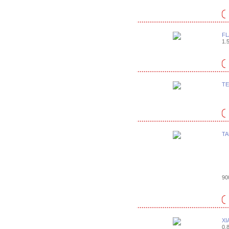
FL
1.5
TE
TA
90
XI
0.8