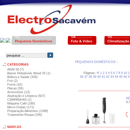
PEQUENOS DOMÉSTICOS
::
CATEGORIAS
ANNI 50 (7)
«
Páginas:
1
2
3
4
5
6
7
8
9
10
1
Bases Rebatíveis Wood 25 (1)
36
37
38
39
40
41
42
43
44
45
46
4
Beleza e Saúde (335)
Frio (2)
Forno (42)
Placas (55)
Acessórios (13)
Aspiração e Limpeza (507)
AE
CAMPANHAS (1)
0,7
Máquina Café (180)
Micro-Ondas (171)
Preparação Alimentos (1398)
Tratamento Roupa (195)
MARCAS