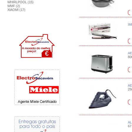
WHIRLPOOL (15)
WMF (2)
XIAOMI (17)
IM
AE
80
AE
25
AL
67