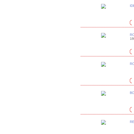
ID
RO
18
RO
BO
RE