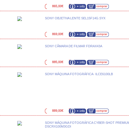
865,00€
SONY OBJETIVA LENTE SEL15F14G.SYX
869,00€
SONY CÂMARA DE FILMAR FDRAX43A
885,00€
SONY MÁQUINA FOTOGRÁFICA- ILCE6100LB
889,00€
SONY MÁQUINA FOTOGRÁFICA CYBER-SHOT PREMIUM
DSCRX100M3GDI