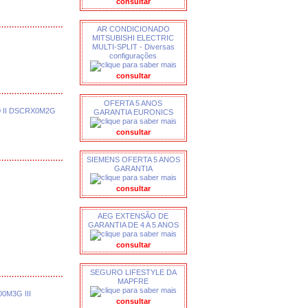
consultar
AR CONDICIONADO
MITSUBISHI ELECTRIC
MULTI-SPLIT - Diversas
configurações
consultar
OFERTA 5 ANOS
 II DSCRX0M2G
GARANTIA EURONICS
consultar
SIEMENS OFERTA 5 ANOS
GARANTIA
consultar
AEG EXTENSÃO DE
GARANTIA DE 4 A 5 ANOS
consultar
SEGURO LIFESTYLE DA
MAPFRE
M3G III
consultar