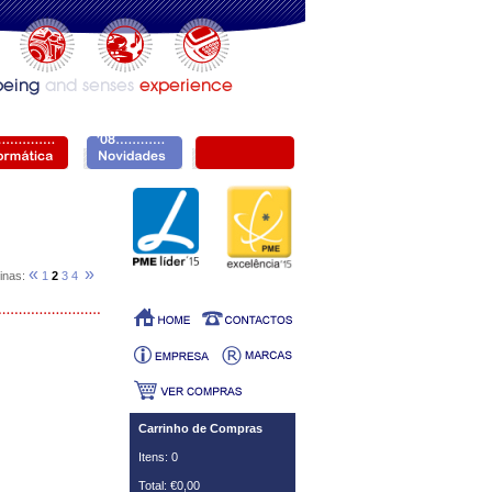
«
»
inas:
1
2
3
4
Carrinho de Compras
Itens: 0
Total: €0,00