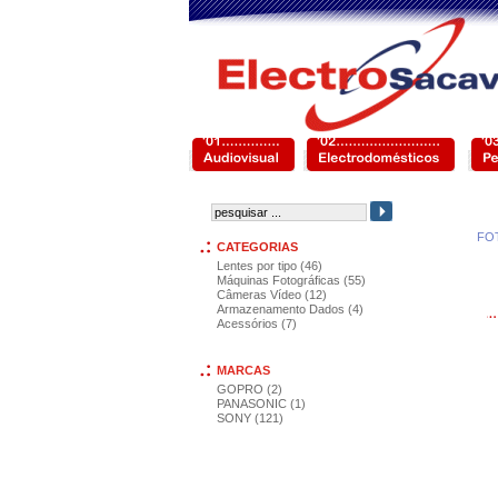
FO
CATEGORIAS
Lentes por tipo (46)
Máquinas Fotográficas (55)
Câmeras Vídeo (12)
Armazenamento Dados (4)
Acessórios (7)
MARCAS
GOPRO (2)
PANASONIC (1)
SONY (121)