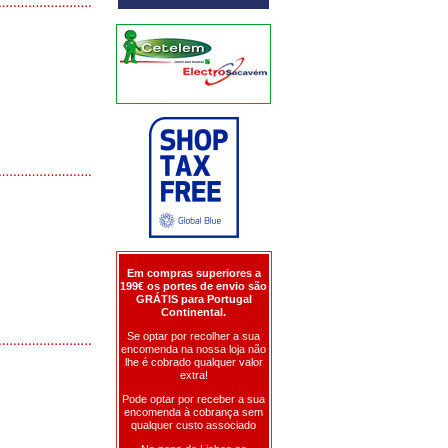
Em compras superiores a
199€ os portes de envio são
GRÁTIS para Portugal
Continental.
Se optar por recolher a sua
encomenda na nossa loja não
lhe é cobrado qualquer valor
extra!
Pode optar por receber a sua
encomenda à cobrança sem
qualquer custo associado