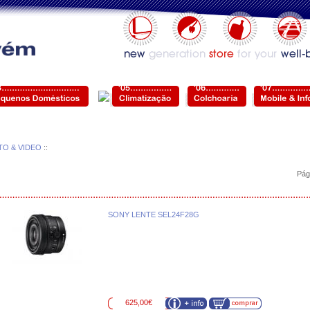
TO & VIDEO
::
Pág
SONY LENTE SEL24F28G
625,00€