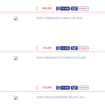
665,00€
SONY CÂMERA DE FILMAR FDR-AX43
715,00€
SONY MÁQUINA FOTOGRÁFICA ZV-1BDI
715,00€
SONY TELECONVERSOR SEL14TC.SYX