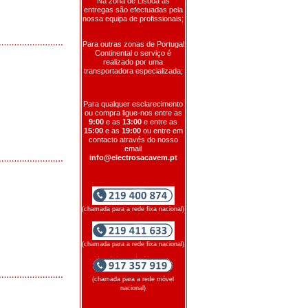
Na zona de Lisboa as
entregas são efectuadas pela
nossa equipa de profissionais;
Para outras zonas de Portugal
Continental o serviço é
realizado por uma
transportadora especializada;
Para qualquer esclarecimento
ou compra ligue-nos entre as
9:00
e as
13:00
e entre as
15:00
e as
19:00
ou entre em
contacto através do nosso
email
info@electrosacavem.pt
(chamada para a rede fixa nacional)
(chamada para a rede fixa nacional)
(chamada para a rede móvel
nacional)