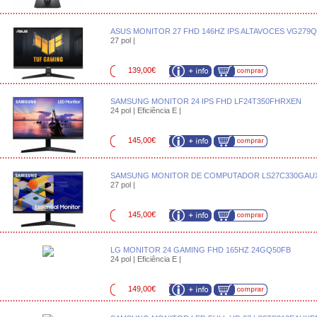
ASUS MONITOR 27 FHD 146HZ IPS ALTAVOCES VG279
27 pol |
139,00€
SAMSUNG MONITOR 24 IPS FHD LF24T350FHRXEN
24 pol | Eficiência E |
145,00€
SAMSUNG MONITOR DE COMPUTADOR LS27C330GAU
27 pol |
145,00€
LG MONITOR 24 GAMING FHD 165HZ 24GQ50FB
24 pol | Eficiência E |
149,00€