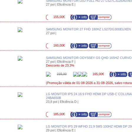
SAMSUNG MONITOR LED FULL HD 27 LS27C312EAUXE
27 pol | Eficiência E |
155,00€
SAMSUNG MONITOR 27 FHD 180HZ LS27DG300EUXEN
27 pol |
160,00€
SAMSUNG MONITOR ODYSSEY G5 QHD 165HZ CURVO
27 pol | Eficiência F |
Desconto de 23.3%
215,00
165,00€
(Promoção válida de 01-08-2026 a 31-08-2026, salvo rotura
LG MONITOR IPS 24 16:9 FHD HDMI DP USB-C COLUNA
24BA650B
23,8 pol | Eficiência D |
185,00€
LG MONITOR IPS 29 WFHD 21:9 5MS 100HZ HDMI DP 2
29 pol | Eficiência E |