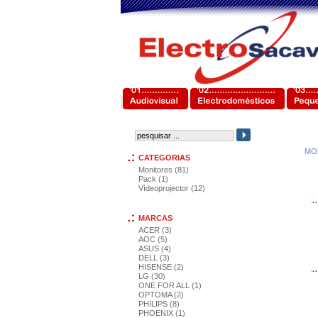
MO
CATEGORIAS
Monitores (81)
Pack (1)
Vídeoprojector (12)
MARCAS
ACER (3)
AOC (5)
ASUS (4)
DELL (3)
HISENSE (2)
LG (30)
ONE FOR ALL (1)
OPTOMA (2)
PHILIPS (8)
PHOENIX (1)