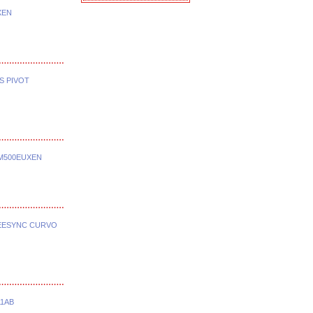
XEN
S PIVOT
M500EUXEN
EESYNC CURVO
11AB