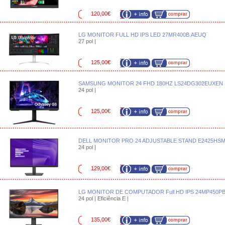
120,00€
LG MONITOR FULL HD IPS LED 27MR400B.AEUQ
27 pol |
125,00€
SAMSUNG MONITOR 24 FHD 180HZ LS24DG302EUXEN
24 pol |
125,00€
DELL MONITOR PRO 24 ADJUSTABLE STAND E2425HS
24 pol |
129,00€
LG MONITOR DE COMPUTADOR Full HD IPS 24MP450P
24 pol | Eficiência E |
135,00€