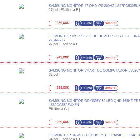
SAMSUNG MONITOR 27 QHD IPS 200HZ LS27FG530EU
27 pol | Eficiência E |
239,00€
LG MONITOR IPS 27 16:9 FHD HDMI DP USB-C COLUNA
27BA650B
27 pol | Eficiência D |
249,00€
SAMSUNG MONITOR SMART DE COMPUTADOR LS32C
32 pol |
255,00€
SAMSUNG MONITOR ODYSSEY 32 LED QHD 165HZ FR
LS32CG552EUXEN
Eficiência G |
259,00€
LG MONITOR 34 WFHD 100Hz IPS ULTRAWIDE LG34U5
34 pol | Eficiência F |