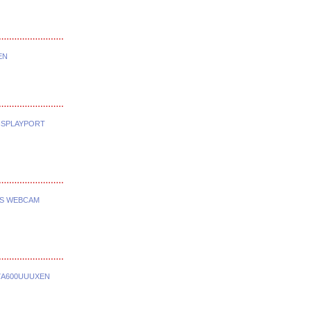
EN
DISPLAYPORT
AS WEBCAM
7A600UUUXEN