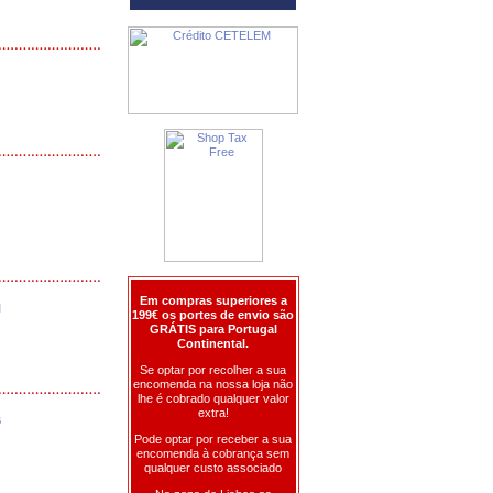
Em compras superiores a
M
199€ os portes de envio são
GRÁTIS para Portugal
Continental.
Se optar por recolher a sua
encomenda na nossa loja não
lhe é cobrado qualquer valor
extra!
B
Pode optar por receber a sua
encomenda à cobrança sem
qualquer custo associado