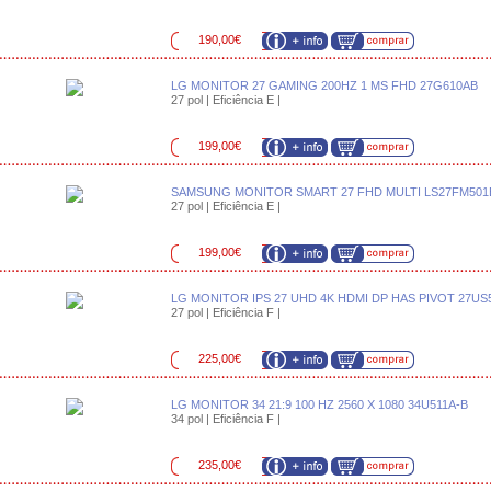
190,00€
LG MONITOR 27 GAMING 200HZ 1 MS FHD 27G610AB
27 pol | Eficiência E |
199,00€
SAMSUNG MONITOR SMART 27 FHD MULTI LS27FM50
27 pol | Eficiência E |
199,00€
LG MONITOR IPS 27 UHD 4K HDMI DP HAS PIVOT 27US
27 pol | Eficiência F |
225,00€
LG MONITOR 34 21:9 100 HZ 2560 X 1080 34U511A-B
34 pol | Eficiência F |
235,00€