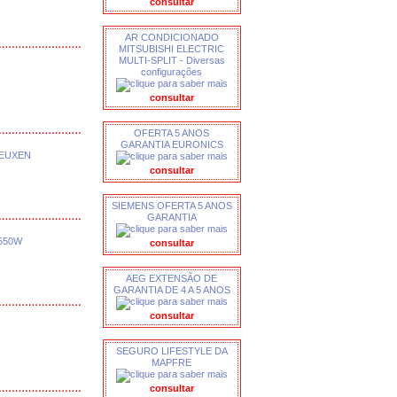
consultar
AR CONDICIONADO
MITSUBISHI ELECTRIC
MULTI-SPLIT - Diversas
configurações
consultar
OFERTA 5 ANOS
GARANTIA EURONICS
1EUXEN
consultar
SIEMENS OFERTA 5 ANOS
GARANTIA
550W
consultar
AEG EXTENSÃO DE
GARANTIA DE 4 A 5 ANOS
consultar
SEGURO LIFESTYLE DA
MAPFRE
consultar