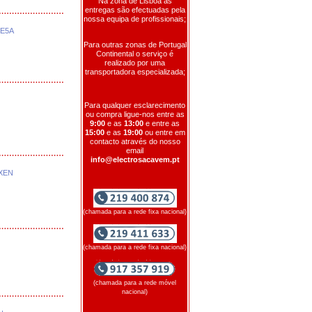
Na zona de Lisboa as
entregas são efectuadas pela
nossa equipa de profissionais;
QE5A
Para outras zonas de Portugal
Continental o serviço é
realizado por uma
transportadora especializada;
Para qualquer esclarecimento
ou compra ligue-nos entre as
9:00
e as
13:00
e entre as
15:00
e as
19:00
ou entre em
contacto através do nosso
email
info@electrosacavem.pt
XEN
(chamada para a rede fixa nacional)
(chamada para a rede fixa nacional)
(chamada para a rede móvel
nacional)