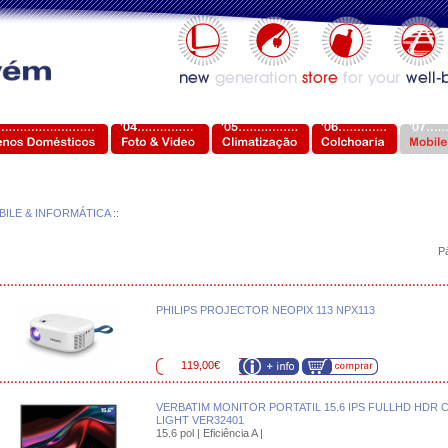
BILE & INFORMÁTICA
::
P
PHILIPS PROJECTOR NEOPIX 113 NPX113
119,00€
VERBATIM MONITOR PORTATIL 15.6 IPS FULLHD HDR 
LIGHT VER32401
15.6 pol | Eficiência A |