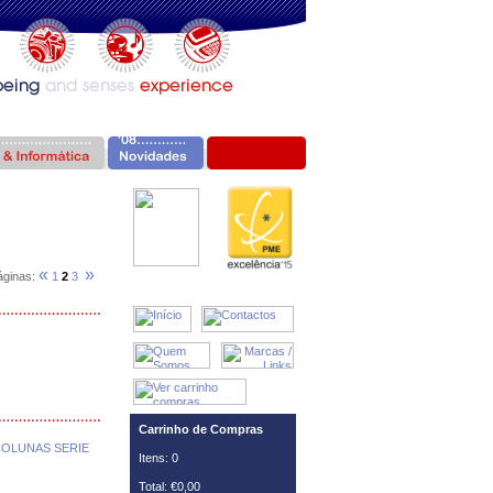
«
»
áginas:
1
2
3
Carrinho de Compras
COLUNAS SERIE
Itens: 0
Total: €0,00