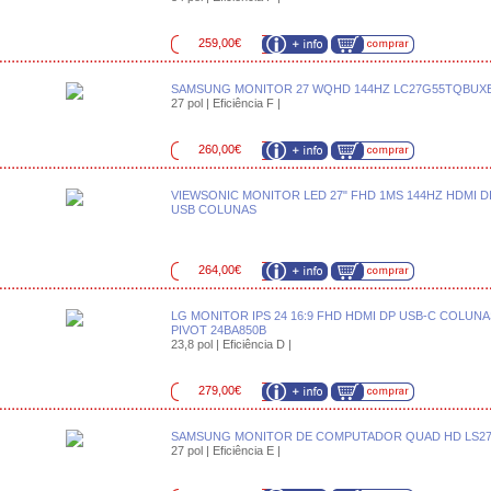
259,00€
SAMSUNG MONITOR 27 WQHD 144HZ LC27G55TQBUX
27 pol | Eficiência F |
260,00€
VIEWSONIC MONITOR LED 27" FHD 1MS 144HZ HDMI 
USB COLUNAS
264,00€
LG MONITOR IPS 24 16:9 FHD HDMI DP USB-C COLUN
PIVOT 24BA850B
23,8 pol | Eficiência D |
279,00€
SAMSUNG MONITOR DE COMPUTADOR QUAD HD LS2
27 pol | Eficiência E |