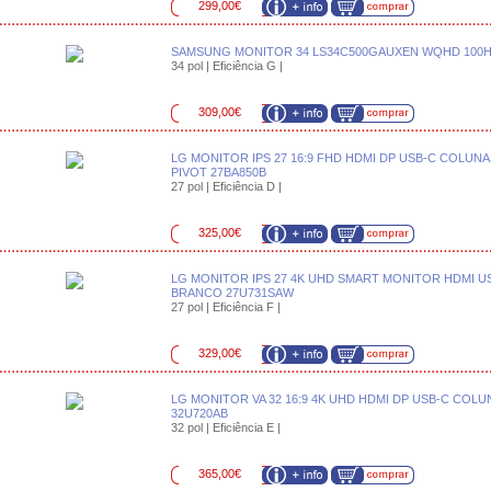
299,00€
SAMSUNG MONITOR 34 LS34C500GAUXEN WQHD 100
34 pol | Eficiência G |
309,00€
LG MONITOR IPS 27 16:9 FHD HDMI DP USB-C COLUN
PIVOT 27BA850B
27 pol | Eficiência D |
325,00€
LG MONITOR IPS 27 4K UHD SMART MONITOR HDMI U
BRANCO 27U731SAW
27 pol | Eficiência F |
329,00€
LG MONITOR VA 32 16:9 4K UHD HDMI DP USB-C COLU
32U720AB
32 pol | Eficiência E |
365,00€