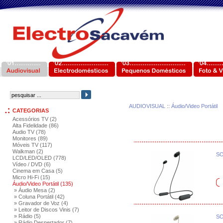
AUDIOVISUAL
::
Áudio/Video Portátil
CATEGORIAS
Acessórios TV (2)
Alta Fidelidade (86)
Audio TV (78)
Monitores (89)
Móveis TV (117)
Walkman (2)
SO
LCD/LED/OLED (778)
Vídeo / DVD (6)
Cinema em Casa (5)
Micro Hi-Fi (15)
Áudio/Video Portátil (135)
» Áudio Mesa (2)
» Coluna Portátil (42)
» Gravador de Voz (4)
» Leitor de Discos Vinis (7)
» Rádio (5)
SO
» Rádio Despertador (7)