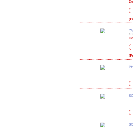
De
(P
YA
10
De
(P
PH
SO
SO