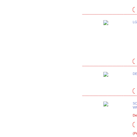
LG
DE
SO
WF
De
(P