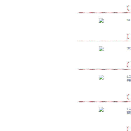
SO
SO
LG
PR
LG
B