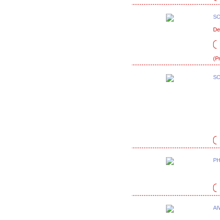
SO
De
(P
SO
PH
AI