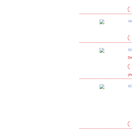
YA
SO
De
(P
SO