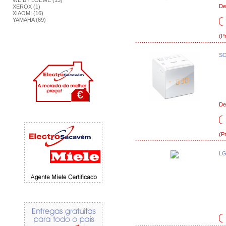
WE.BY LOEWE (13)
De
XEROX (1)
XIAOMI (16)
YAMAHA (69)
(P
SO
De
(P
LG