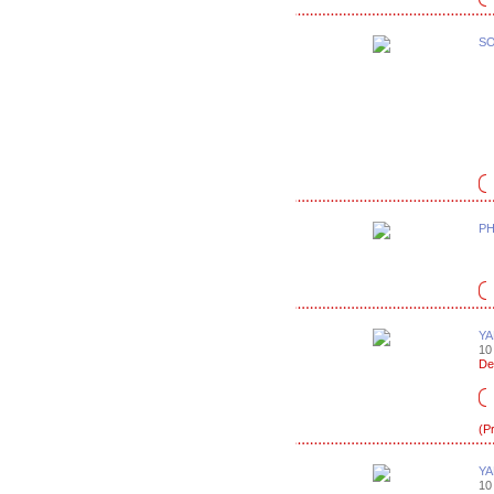
SO
PH
YA
10
De
(P
YA
10