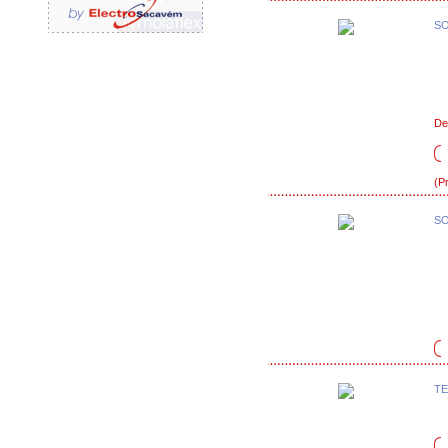
SO
De
(P
SO
TE