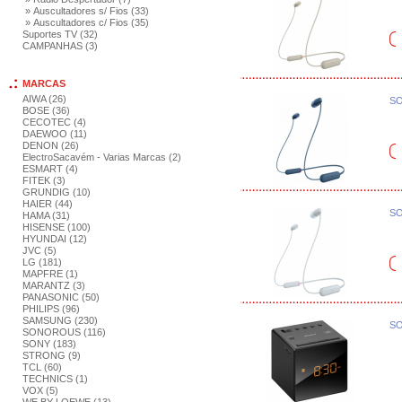
» Auscultadores s/ Fios (33)
» Auscultadores c/ Fios (35)
Suportes TV (32)
CAMPANHAS (3)
MARCAS
AIWA (26)
SO
BOSE (36)
CECOTEC (4)
DAEWOO (11)
DENON (26)
ElectroSacavém - Varias Marcas (2)
ESMART (4)
FITEK (3)
GRUNDIG (10)
HAIER (44)
SO
HAMA (31)
HISENSE (100)
HYUNDAI (12)
JVC (5)
LG (181)
MAPFRE (1)
MARANTZ (3)
PANASONIC (50)
PHILIPS (96)
SAMSUNG (230)
SO
SONOROUS (116)
SONY (183)
STRONG (9)
TCL (60)
TECHNICS (1)
VOX (5)