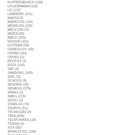
KUPPERSBUSCH (165)
LA GERMANIA (110)
LG (172)
LIEBHERR (241)
MANTA (5)
MARECOS (140)
MEIRELES (229)
MELICONI (5)
MIDEA (58)
MIELE (320)
NODOR (115)
OLITREM (50)
ORBEGOZO (56)
ORIMA (103)
ORVED (2)
REDFOX (2)
RODI (216)
S&P (6)
SAMSUNG (159)
SAYL (2)
SCHOCK (8)
SEVERIN (20)
SIEMENS (379)
SIMAG (3)
SMEG (215)
SOGO (3)
STARLUX (76)
TAURUS (51)
TECNOGÁS (6)
TEKA (608)
TELEFUNKEN (19)
TENSAI (6)
VOX (80)
WHIRLPOOL (238)