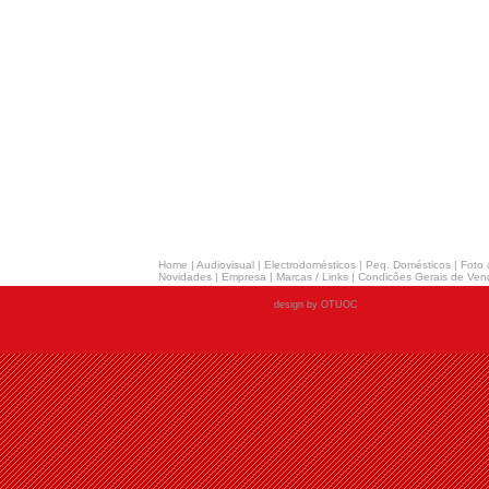
Home
|
Audiovisual
|
Electrodomésticos
|
Peq. Domésticos
|
Foto 
Novidades
|
Empresa
|
Marcas / Links
|
Condicões Gerais de Ven
design by OTUOC