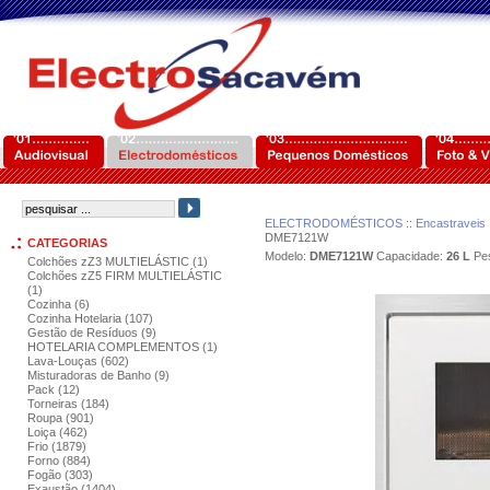
ELECTRODOMÉSTICOS
::
Encastraveis
DME7121W
CATEGORIAS
Modelo:
DME7121W
Capacidade:
26 L
Pes
Colchões zZ3 MULTIELÁSTIC (1)
Colchões zZ5 FIRM MULTIELÁSTIC
(1)
Cozinha (6)
Cozinha Hotelaria (107)
Gestão de Resíduos (9)
HOTELARIA COMPLEMENTOS (1)
Lava-Louças (602)
Misturadoras de Banho (9)
Pack (12)
Torneiras (184)
Roupa (901)
Loiça (462)
Frio (1879)
Forno (884)
Fogão (303)
Exaustão (1404)