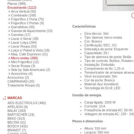
Placas (989)
Encastraveis (1112)
» Arca Vertical (55)
» Combinado (168)
» Frigorífico 1 Porta (75)
» Frigorífico 2 Portas (9)
Características
» Garrafeiras (50)
» Gaveta de Aquecimento (23)
Gira-discos: Sim
» Gavetas (17)
Tipo: Apenas micro-ondas
» Lavar e Secar (28)
Cor: Branco
» Lavar Loiça (294)
Certificação: EEC, OC
» Lavar Roupa (53)
Dobradiça da porta: Esquerdo
» Loiça c/ Painel à Vista (18)
Capacidade: 26 l
» Maq. Café Expresso (21)
Tipo de abertura de porta: Botão
» Micro-ondas (280)
Tipo de controlo: Botões, Rotativo
» Mini Frigorifico (12)
Instalação: Embutido
» Secar Roupa (3)
Comprimento do fio: 1,25 m
» Side by Side Americano (2)
Temporizador de arranque atrasa
» Acessórios (4)
Visor incorporado: Sim
Acessórios (2)
Cor da porta: Branco
CAMPANHAS (20)
Material: Aço inoxidável
Tratamento Roupa (5)
Tecnologia do Ecrã: LED
Gestão de energia
MARCAS
Carga ligada: 1550 W
AEG-ELECTROLUX (480)
Corrente: 10 A
APELSON (9)
Frequência de entrada AC: 50 Hz
BALAY (283)
Voltagem de entrada AC: 220 - 24
BARTSCHER (19)
BEKO (313)
Pesos e dimensões
BELTAX (51)
BOSCH (432)
Altura: 316 mm
BRANDT (7)
Largura: 560 mm