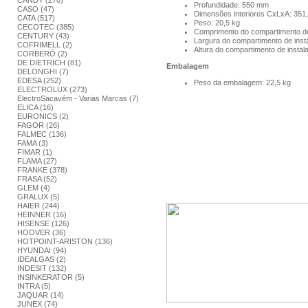
CANDY (270)
Profundidade: 550 mm
CASO (47)
Dimensões interiores CxLxA: 351
CATA (517)
Peso: 20,5 kg
CECOTEC (385)
Comprimento do compartimento de
CENTURY (43)
Largura do compartimento de inst
COFRIMELL (2)
Altura do compartimento de instal
CORBERÓ (2)
DE DIETRICH (81)
Embalagem
DELONGHI (7)
EDESA (252)
Peso da embalagem: 22,5 kg
ELECTROLUX (273)
ElectroSacavém - Varias Marcas (7)
ELICA (16)
EURONICS (2)
FAGOR (26)
FALMEC (136)
FAMA (3)
FIMAR (1)
FLAMA (27)
FRANKE (378)
FRASA (52)
GLEM (4)
GRALUX (5)
HAIER (244)
HEINNER (16)
HISENSE (126)
HOOVER (36)
HOTPOINT-ARISTON (136)
HYUNDAI (94)
IDEALGAS (2)
INDESIT (132)
INSINKERATOR (5)
INTRA (5)
JAQUAR (14)
JUNEX (74)