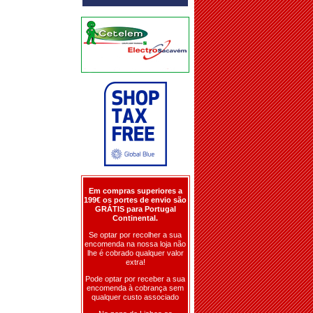
Em compras superiores a
199€ os portes de envio são
GRÁTIS para Portugal
Continental.
Se optar por recolher a sua
encomenda na nossa loja não
lhe é cobrado qualquer valor
extra!
Pode optar por receber a sua
encomenda à cobrança sem
qualquer custo associado