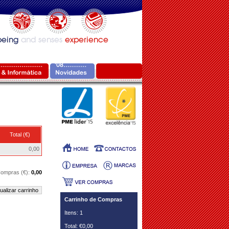
Total (€)
0,00
 Compras (€):
0,00
ualizar carrinho
Carrinho de Compras
Itens: 1
Total: €0,00