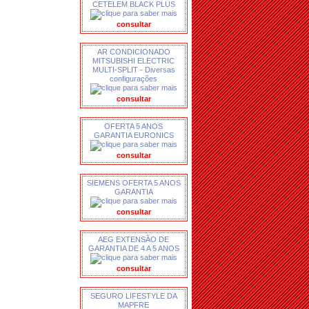
CETELEM BLACK PLUS
consultar
AR CONDICIONADO
MITSUBISHI ELECTRIC
MULTI-SPLIT - Diversas
configurações
consultar
OFERTA 5 ANOS
GARANTIA EURONICS
consultar
SIEMENS OFERTA 5 ANOS
GARANTIA
consultar
AEG EXTENSÃO DE
GARANTIA DE 4 A 5 ANOS
consultar
SEGURO LIFESTYLE DA
MAPFRE