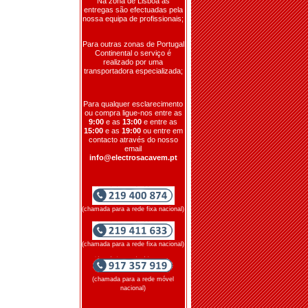
Na zona de Lisboa as
entregas são efectuadas pela
nossa equipa de profissionais;
Para outras zonas de Portugal
Continental o serviço é
realizado por uma
transportadora especializada;
Para qualquer esclarecimento
ou compra ligue-nos entre as
9:00
e as
13:00
e entre as
15:00
e as
19:00
ou entre em
contacto através do nosso
email
info@electrosacavem.pt
(chamada para a rede fixa nacional)
(chamada para a rede fixa nacional)
(chamada para a rede móvel
nacional)