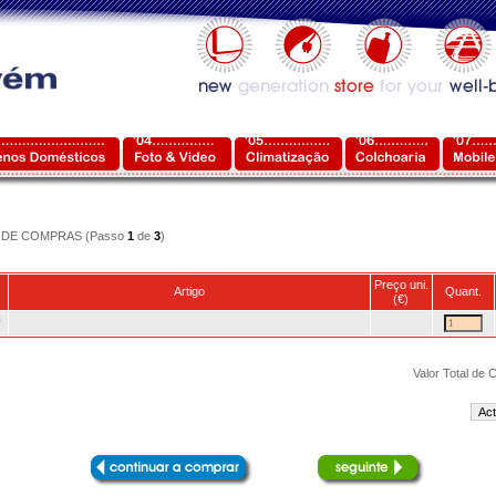
DE COMPRAS (Passo
1
de
3
)
Preço uni.
Artigo
Quant.
(€)
r
Valor Total de
Act