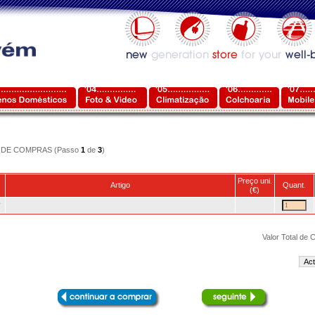
DE COMPRAS (Passo
1
de
3
)
Preço uni.
Artigo
Quant.
(€)
r
Valor Total de
Act