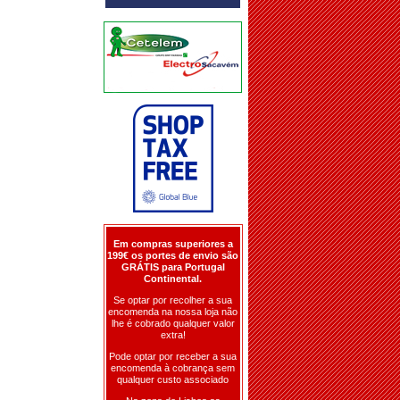
Em compras superiores a
199€ os portes de envio são
GRÁTIS para Portugal
Continental.
Se optar por recolher a sua
encomenda na nossa loja não
lhe é cobrado qualquer valor
extra!
Pode optar por receber a sua
encomenda à cobrança sem
qualquer custo associado