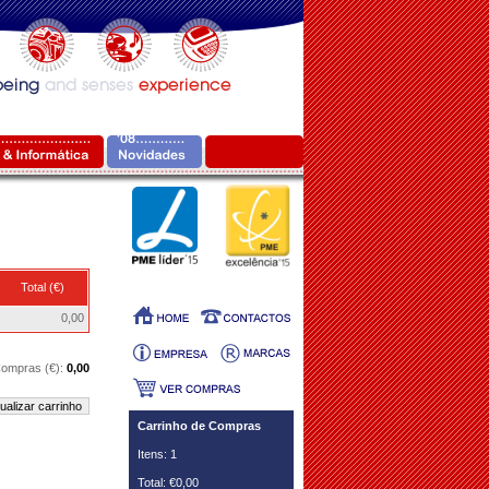
Total (€)
0,00
 Compras (€):
0,00
ualizar carrinho
Carrinho de Compras
Itens: 1
Total: €0,00