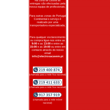
Na zona de Lisboa as
entregas são efectuadas pela
nossa equipa de profissionais;
Para outras zonas de Portugal
Continental o serviço é
realizado por uma
transportadora especializada;
Para qualquer esclarecimento
ou compra ligue-nos entre as
9:00
e as
13:00
e entre as
15:00
e as
19:00
ou entre em
contacto através do nosso
email
info@electrosacavem.pt
(chamada para a rede fixa nacional)
(chamada para a rede fixa nacional)
(chamada para a rede móvel
nacional)